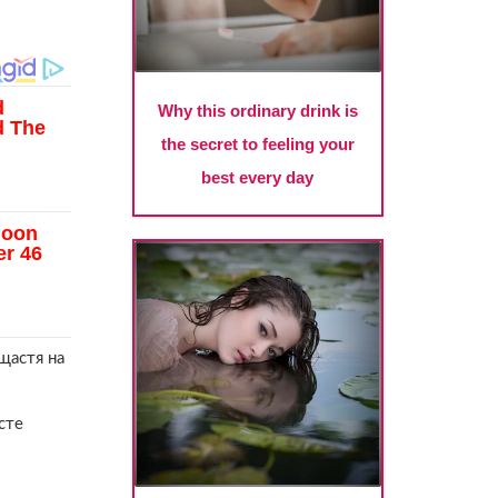
щастя на
сте