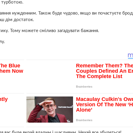
й турботою.
одаяння нужденним. Також буде чудово, якщо ви почастуєте брод
аш дім достаток.
тику. Тому можете сміливо загадувати бажання.
лу.
ля вас буде вкрай вдалим і щасливим. Нехай все збудеться!