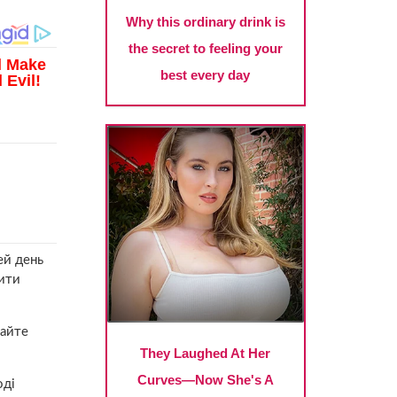
ей день
чити
райте
оді