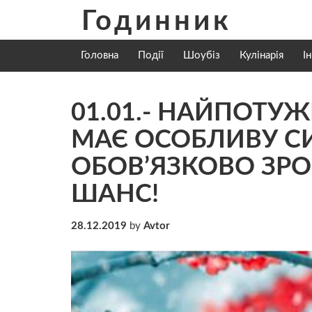
Skip
Годинник
to
content
Головна
Події
Шоубіз
Кулінарія
І
01.01.- НАЙПОТУЖ
МАЄ ОСОБЛИВУ СИ
ОБОВ’ЯЗКОВО ЗРО
ШАНС!
28.12.2019
by
Avtor