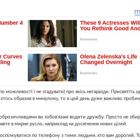
о можливості і не згадувати) про якісь негаразди. Присвятіть ц
с хтось образив в минулому, то в цей день дуже важливо проба
едоброзичливцями ви зобов’язані водити дружбу. Просто не зби
правте в мирне русло, наприклад на досягнення нових цілей.
поспілкуватися по телефону з тими людьми, хто вам дорогий. Т