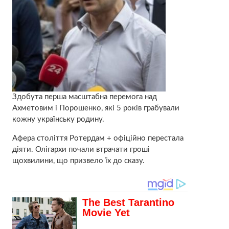
Здобута перша масштабна перемога над
Ахметовим і Порошенко, які 5 років грабували
кожну українську родину.
Афера століття Ротердам + офіційно перестала
діяти. Олігархи почали втрачати гроші
щохвилини, що призвело їх до сказу.