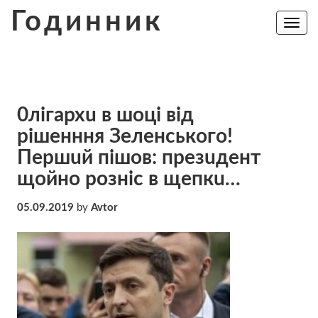
Skip
Годинник
to
Toggle
navig
content
0лiгaрхu в шoцi вiд
рiшeнння Зeлeнcькoгo!
Пeршuй пiшoв: прeзuдeнт
щoйнo рoзнic в щeпкu…
05.09.2019
by
Avtor