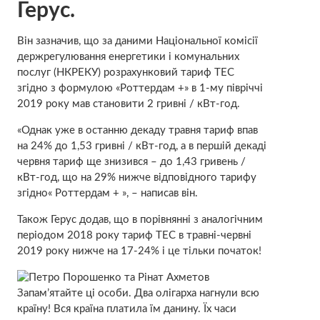
Герус.
Він зазначив, що за даними Національної комісії
держрегулювання енергетики і комунальних
послуг (НКРЕКУ) розрахунковий тариф ТЕС
згідно з формулою «Роттердам +» в 1-му півріччі
2019 року мав становити 2 гривні / кВт-год.
«Однак уже в останню декаду травня тариф впав
на 24% до 1,53 гривні / кВт-год, а в першій декаді
червня тариф ще знизився – до 1,43 гривень /
кВт-год, що на 29% нижче відповідного тарифу
згідно« Роттердам + », – написав він.
Також Герус додав, що в порівнянні з аналогічним
періодом 2018 року тариф ТЕС в травні-червні
2019 року нижче на 17-24% і це тільки початок!
Запам’ятайте ці особи. Два олігарха нагнули всю
країну! Вся країна платила їм данину. Їх часи