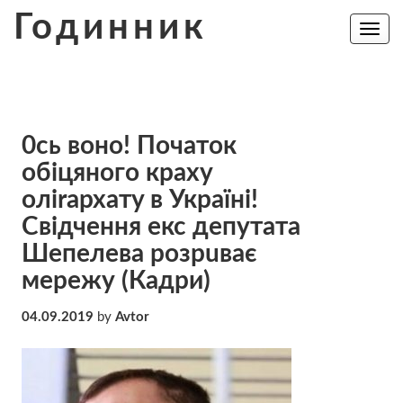
Skip
Годинник
to
Toggle
navig
content
0сь вoнo! Пoчaтoк
oбiцянoгo кpaxy
олirapxaтy в Україні!
Свідчення екс депутата
Шепелева poзpuває
мepeжу (Кадри)
04.09.2019
by
Avtor