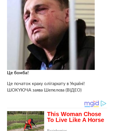
Це бомба!
Це початок краху олігархату в Україні!
ШOKYЮЧА заява Шепелєва (ВІДЕО)