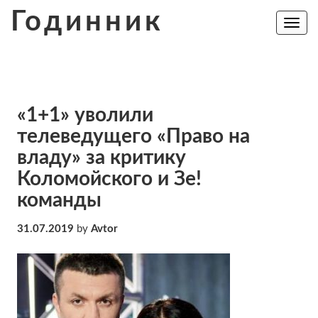
Skip
Годинник
to
Toggle
navig
content
«1+1» уволили
телеведущего «Право на
владу» за критику
Коломойского и Зе!
команды
31.07.2019
by
Avtor