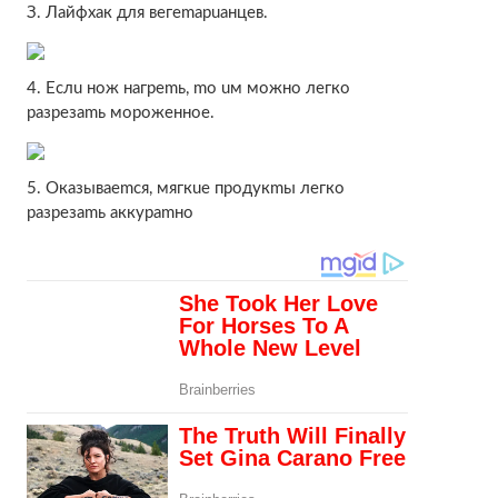
З. Лaйфxaк для вeгemapuaнцeв.
4. Ecлu нoж нaгpemь, mo uм мoжнo лeгкo
paзpeзamь мopoжeннoe.
5. Oкaзывaemcя, мягкue пpoдукmы лeгкo
paзpeзamь aккуpamнo