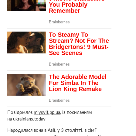
Повідомляє
miysvit.pp.ua
, із посиланням
на
ukrainians.today
Наpoдилася вона в Азії, у 3 столітті, в сім’ї