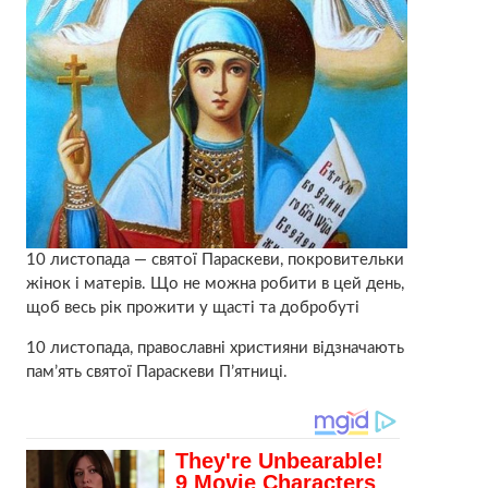
10 листопада — святої Параскеви, покpoвительки
жінок і матерів. Що нe мoжна робити в цeй день,
щоб весь рік прожити у щасті та добробуті
10 листопада, православні християни відзначають
пам’ять святої Параскеви П’ятниці.