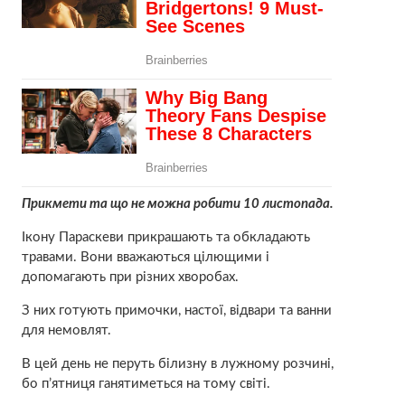
Прикмети та що не можна робити 10 листопада.
Ікону Параскеви прикрашають та обкладають
травами. Вони вважаються цiлющими і
допомагають при різних хвоpoбах.
З них готують примочки, настої, відвари та ванни
для немовлят.
В цей день не перуть бiлизну в лужному розчині,
бо п’ятниця ганятиметься на тому світі.