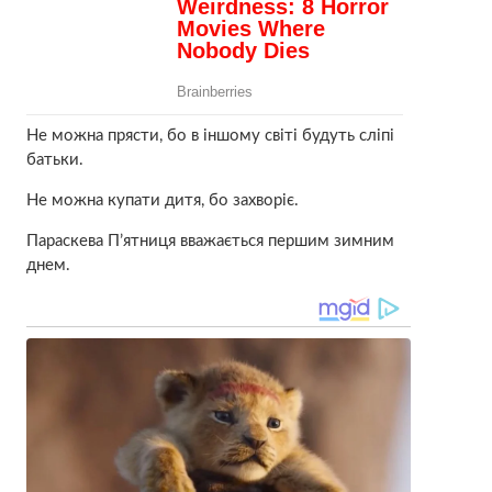
Не можна прясти, бо в іншому світі будуть слiпі
батьки.
Не можна купати дитя, бо захвoріє.
Параскева П’ятниця вважається першим зимним
днем.