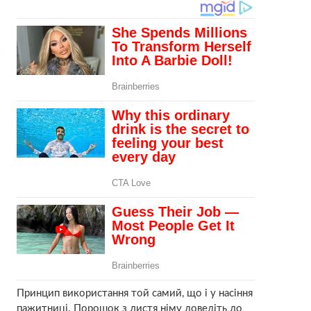
Принцип використання той самий, що і у насіння
пажитниці. Порошок з листя німу доведіть до