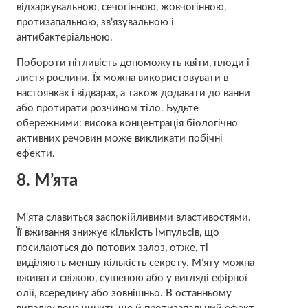
відхаркувальною, сечогінною, жовчогінною,
протизапальною, зв’язувальною і
антибактеріальною.
Побороти пітливість допоможуть квіти, плоди і
листя рослини. Їх можна використовувати в
настоянках і відварах, а також додавати до ванни
або протирати розчином тіло. Будьте
обережними: висока концентрація біологічно
активних речовин може викликати побічні
ефекти.
8. М’ята
М’ята славиться заспокійливими властивостями.
Її вживання знижує кількість імпульсів, що
посилаються до потових залоз, отже, ті
виділяють меншу кількість секрету. М’яту можна
вживати свіжою, сушеною або у вигляді ефірної
олії, всередину або зовнішньо. В останньому