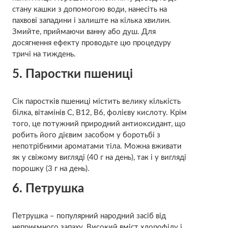
стану кашки з допомогою води, нанесіть на
пахвові западини і залиште на кілька хвилин.
Змийте, приймаючи ванну або душ. Для
досягнення ефекту проводьте цю процедуру
тричі на тиждень.
5. Паростки пшениці
Сік паростків пшениці містить велику кількість
білка, вітамінів C, B12, B6, фолієву кислоту. Крім
того, це потужний природний антиоксидант, що
робить його дієвим засобом у боротьбі з
непотрібними ароматами тіла. Можна вживати
як у свіжому вигляді (40 г на день), так і у вигляді
порошку (3 г на день).
6. Петрушка
Петрушка – популярний народний засіб від
неприємного запаху. Високий вміст хлорофілу і