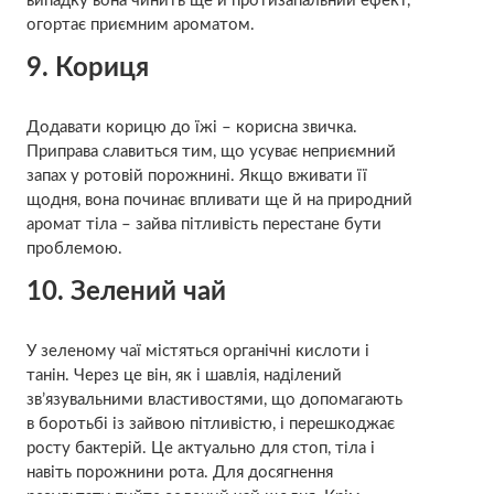
випадку вона чинить ще й протизапальний ефект,
огортає приємним ароматом.
9. Кориця
Додавати корицю до їжі – корисна звичка.
Приправа славиться тим, що усуває неприємний
запах у ротовій порожнині. Якщо вживати її
щодня, вона починає впливати ще й на природний
аромат тіла – зайва пітливість перестане бути
проблемою.
10. Зелений чай
У зеленому чаї містяться органічні кислоти і
танін. Через це він, як і шавлія, наділений
зв’язувальними властивостями, що допомагають
в боротьбі із зайвою пітливістю, і перешкоджає
росту бактерій. Це актуально для стоп, тіла і
навіть порожнини рота. Для досягнення