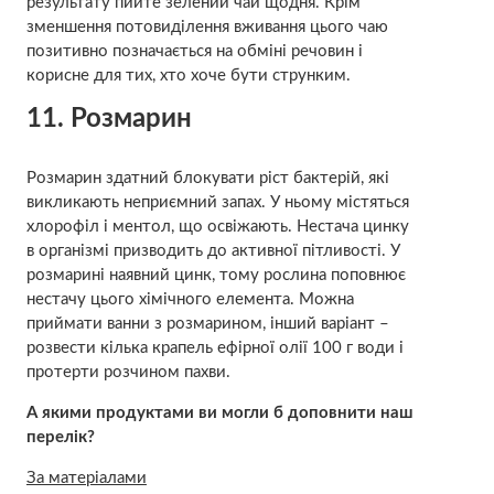
результату пийте зелений чай щодня. Крім
зменшення потовиділення вживання цього чаю
позитивно позначається на обміні речовин і
корисне для тих, хто хоче бути струнким.
11. Розмарин
Розмарин здатний блокувати ріст бактерій, які
викликають неприємний запах. У ньому містяться
хлорофіл і ментол, що освіжають. Нестача цинку
в організмі призводить до активної пітливості. У
розмарині наявний цинк, тому рослина поповнює
нестачу цього хімічного елемента. Можна
приймати ванни з розмарином, інший варіант –
розвести кілька крапель ефірної олії 100 г води і
протерти розчином пахви.
А якими продуктами ви могли б доповнити наш
перелік?
За матеріалами