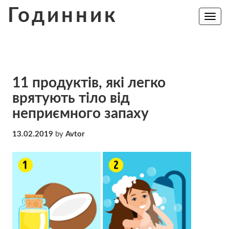
Skip
Годинник
to
Toggle
navig
content
11 продуктів, які легко
врятують тіло від
неприємного запаху
13.02.2019
by
Avtor