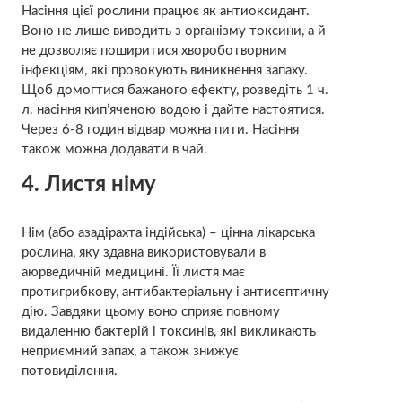
Насіння цієї рослини працює як антиоксидант.
Воно не лише виводить з організму токсини, а й
не дозволяє поширитися хвороботворним
інфекціям, які провокують виникнення запаху.
Щоб домогтися бажаного ефекту, розведіть 1 ч.
л. насіння кип’яченою водою і дайте настоятися.
Через 6-8 годин відвар можна пити. Насіння
також можна додавати в чай.
4. Листя німу
Нім (або азадірахта індійська) – цінна лікарська
рослина, яку здавна використовували в
аюрведичній медицині. Її листя має
протигрибкову, антибактеріальну і антисептичну
дію. Завдяки цьому воно сприяє повному
видаленню бактерій і токсинів, які викликають
неприємний запах, а також знижує
потовиділення.