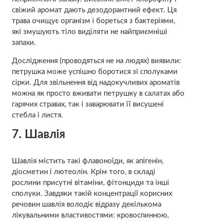
свіжий аромат дають дезодорантний ефект. Ця
трава очищує організм і бореться з бактеріями,
які змушують тіло виділяти не найприємніші
запахи.
Дослідження (проводяться не на людях) виявили:
петрушка може успішно боротися зі сполуками
сірки. Для звільнення від надокучливих ароматів
можна як просто вживати петрушку в салатах або
гарячих стравах, так і заварювати її висушені
стебла і листя.
7. Шавлія
Шавлія містить такі флавоноїди, як апігенін,
діосметин і лютеолін. Крім того, в складі
рослини присутні вітаміни, фітонциди та інші
сполуки. Завдяки такій концентрації корисних
речовин шавлія володіє відразу декількома
лікувальними властивостями: кровоспинною,