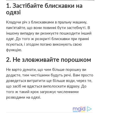
1. Застібайте блискавки на
одязі
Кладучи річ з блискавками в пральну машину,
пам’ятайте, що вони повинні бути застебнуті. В
іншому випадку ви ризикуєте пошкодити інший
одяг. До того ж розкриті блискавки при пранні
псуються, і згодом погано виконують свою
функцію.
2. Не зловживайте порошком
Не варто думати, що чим більше порошку ви
додасте, тим чистішими будуть речі. Вам просто
доведеться витратити ще більше води, через те,
що засіб не вдасться виполоскати відразу. До
того ж такий крок загрожує численними
розводами на одязі.