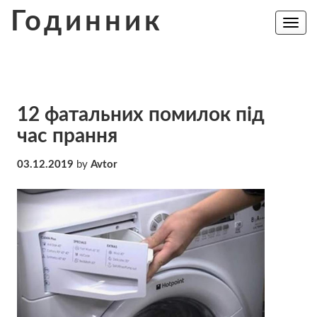
Skip
Годинник
to
Toggle
navig
content
12 фатальних помилок під
час прання
03.12.2019
by
Avtor