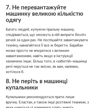
7. Не перевантажуйте
машинку великою кількістю
одягу
Багато людей, купуючи пральну машину,
сподіваються, що зможуть в ній випрати безліч
речей за один раз. Не поспішайте завантажувати
техніку, намагайтеся її все ж берегти. Барабан
може просто не впоратися з великим
навантаженням, навіть якщо в інструкції
зазначено інше. Більш того, в «забитій» машинці
речі перуться не так якісно, ​​як вам, напевно,
хотілося б.
8. Не періть в машинці
купальники
Купальники рекомендується прати лише
вручну. Еластан, а також інші розтяжні тканини, з
яких шиються ці елементи одягу, мають