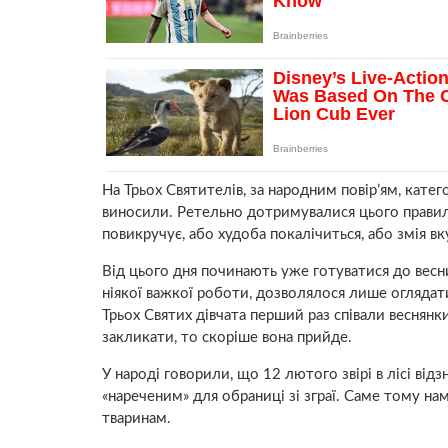
На Трьох Святителів, за народним повір’ям, катег
виносили. Ретельно дотримувалися цього правила,
повикручує, або худоба покалічиться, або змія вк
Від цього дня починають уже готуватися до весни
ніякої важкої роботи, дозволялося лише оглядати
Трьох Святих дівчата перший раз співали веснянк
закликати, то скоріше вона прийде.
У народі говорили, що 12 лютого звірі в лісі від
«нареченим» для обраниці зі зграї. Саме тому нам
тваринам.