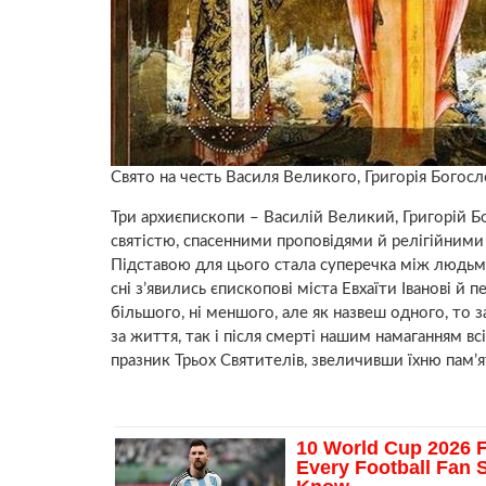
Свято на честь Василя Великого, Григорія Богос
Три архиєпископи – Василій Великий, Григорій Б
святістю, спасенними проповідями й релігійними
Підставою для цього стала суперечка між людьми:
сні з’явились єпископові міста Евхаїти Іванові й 
більшого, ні меншого, але як назвеш одного, то за
за життя, так і після смерті нашим намаганням вс
празник Трьох Святителів, звеличивши їхню пам’ят