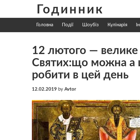
Skip
Годинник
to
content
Головна
Події
Шоубіз
Кулінарія
І
12 лютого — велике 
Святих:що можна а 
робити в цей день
12.02.2019
by
Avtor