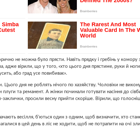
орично не можна було прясти. Навіть прядку і гребінь у комору 
 адже вірили, що у того, «хто цього дня прястиме, руки й ноги
усить, або град усе повибиває».
. Цього дня не роблять нічого по хазяйству. Чоловіки не вико
 плуги та реманент. А жінки починали готувати насіння до сівб
и-заклички, просили весну прийти скоріше. Вірили, що голосніш
значають весілля, б’ються один з одним, щоб визначити, хто стан
агалися в цей день в ліс не ходити, щоб не потрапити на очі зл