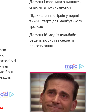
Домашні вареники з вишнями —
смак літа по-українськи
Підживлення огірків у перші
тижні: старт для майбутнього
врожаю
Домашній мед із кульбаби:
рецепт, користь і секрети
приготування
воєю
их.
ителі уві
ми ні
их, бо як
ровадив