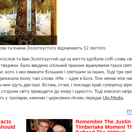
лова та Іоанна Золотоустого відзначають 12 лютого.
огослов та Іван Золотоустий ще за життя здобули собі славу с
 творами. Було введено спільний празник вшанування трьох свят
 кого з них вважати більшим і святішим за інших. Тоді три свят
переказали йому такі слова: «Ми – одне в Бога. Тож немає між на
 ним ідуть два інші. Встань, отже, і поклади край суперечці вірн
і сторони світу приводити до миру і єдності». Тоді єпископ зап
ь у тропарях, канонах і церковних піснях, передає
Ukr.Media
.