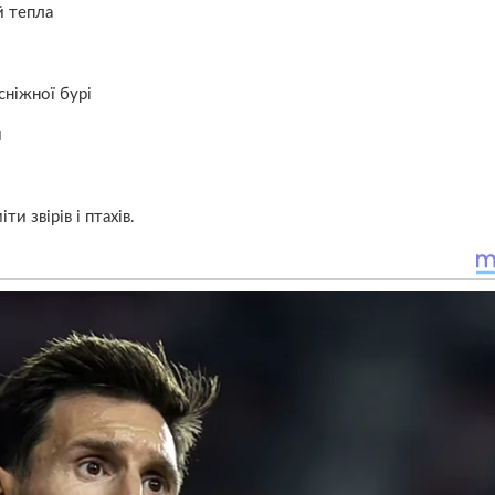
й тепла
сніжної бурі
м
 звірів і птахів.