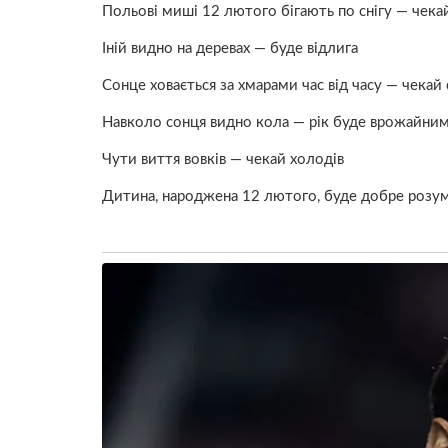
Польові миші 12 лютого бігають по снігу — чека
Іній видно на деревах — буде відлига
Сонце ховається за хмарами час від часу — чекай 
Навколо сонця видно кола — рік буде врожайни
Чути виття вовків — чекай холодів
Дитина, народжена 12 лютого, буде добре розуміти