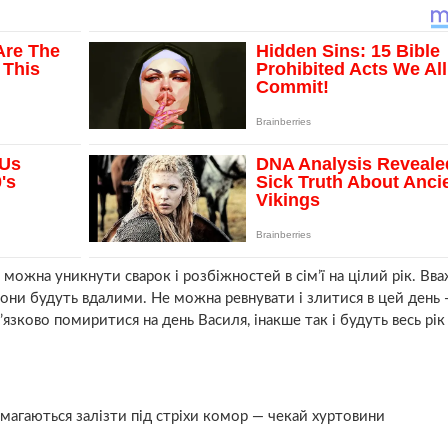
 можна уникнути сварок і розбіжностей в сім’ї на цілий рік. Вва
они будуть вдалими. Не можна ревнувати і злитися в цей день 
’язково помиритися на день Василя, інакше так і будуть весь рік
магаються залізти під стріхи комор — чекай хуртовини