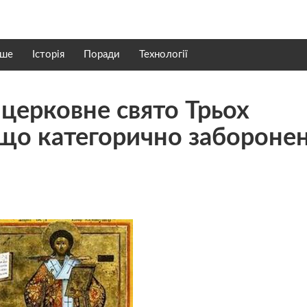
нше
Історія
Поради
Технології
церковне свято Трьох
що категорично забороне