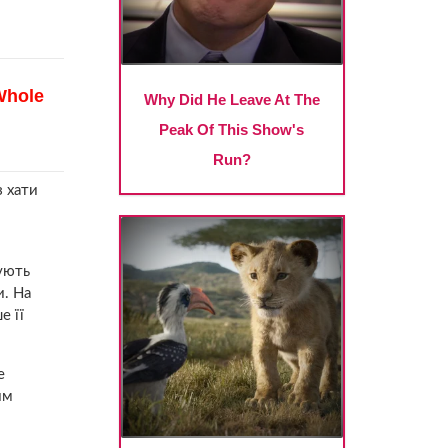
з хати
нують
и. На
е її
е
им