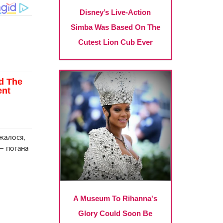
жалося,
— погана