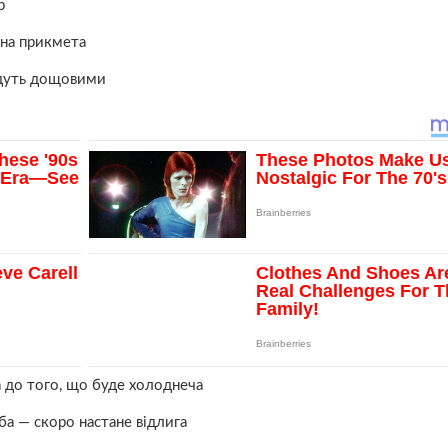
р
ана прикмета
будуть дощовими
а до того, що буде холоднеча
ба — скоро настане відлига