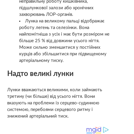
неправильну роботу кишківника,
підшлункової залози або хронічних
захворювань ЛОР-органів.
Лунка на великому пальці відображає
роботу легень та селезінки. Вона
найпомітніша з усіх і має бути розміром не
більше 25 % від довжини усього нігтя.
Може сильно зменшитися у постійних
курців або збільшитися при підвищеному
артеріальному тиску.
Надто великі лунки
Лунки вважаються великими, коли займають
третину (чи більше) від усього нігтя. Вони
вказують на проблеми із серцево-судинною
системою, перебоями серцевого ритму і
знижений артеріальний тиск.