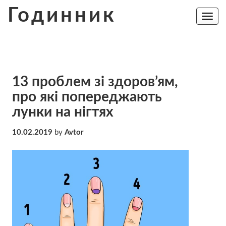
Skip
Годинник
to
Toggle
navig
content
13 проблем зі здоров’ям,
про які попереджають
лунки на нігтях
10.02.2019
by
Avtor