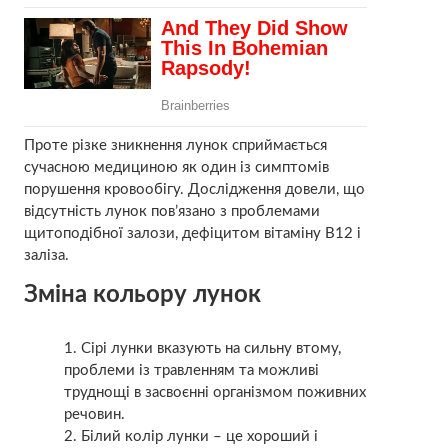
Проте різке зникнення лунок сприймається
сучасною медициною як один із симптомів
порушення кровообігу. Дослідження довели, що
відсутність лунок пов’язано з проблемами
щитоподібної залози, дефіцитом вітаміну В12 і
заліза.
Зміна кольору лунок
Сірі лунки вказують на сильну втому,
проблеми із травленням та можливі
труднощі в засвоєнні організмом поживних
речовин.
Білий колір лунки – це хороший і