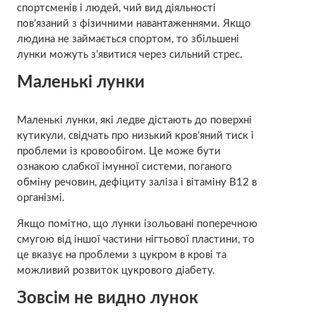
спортсменів і людей, чий вид діяльності
пов’язаний з фізичними навантаженнями. Якщо
людина не займається спортом, то збільшені
лунки можуть з’явитися через сильний стрес.
Маленькі лунки
Маленькі лунки, які ледве дістають до поверхні
кутикули, свідчать про низький кров’яний тиск і
проблеми із кровообігом. Це може бути
ознакою слабкої імунної системи, поганого
обміну речовин, дефіциту заліза і вітаміну В12 в
організмі.
Якщо помітно, що лунки ізольовані поперечною
смугою від іншої частини нігтьової пластини, то
це вказує на проблеми з цукром в крові та
можливий розвиток цукрового діабету.
Зовсім не видно лунок