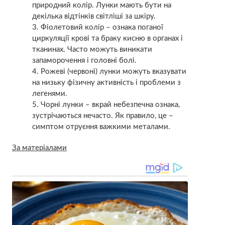
природний колір. Лунки мають бути на
декілька відтінків світліші за шкіру.
Фіолетовий колір – ознака поганої
циркуляції крові та браку кисню в органах і
тканинах. Часто можуть виникати
запаморочення і головні болі.
Рожеві (червоні) лунки можуть вказувати
на низьку фізичну активність і проблеми з
легенями.
Чорні лунки – вкрай небезпечна ознака,
зустрічаються нечасто. Як правило, це –
симптом отруєння важкими металами.
За матеріалами