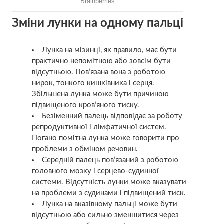
Зміни лунки на одному пальці
Лунка на мізинці, як правило, має бути
практично непомітною або зовсім бути
відсутньою. Пов’язана вона з роботою
нирок, тонкого кишківника і серця.
Збільшена лунка може бути причиною
підвищеного кров’яного тиску.
Безіменний палець відповідає за роботу
репродуктивної і лімфатичної систем.
Погано помітна лунка може говорити про
проблеми з обміном речовин.
Середній палець пов’язаний з роботою
головного мозку і серцево-судинної
системи. Відсутність лунки може вказувати
на проблеми з судинами і підвищений тиск.
Лунка на вказівному пальці може бути
відсутньою або сильно зменшитися через