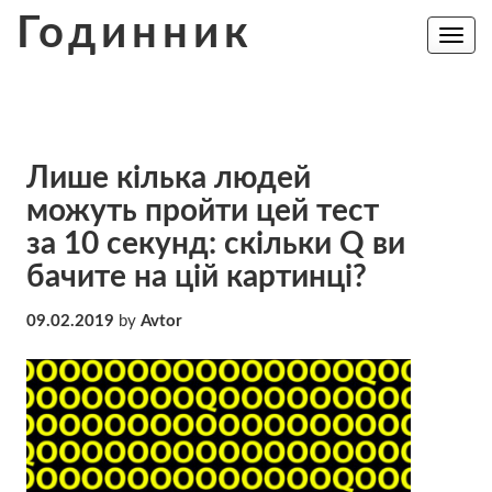
Skip
Годинник
to
Toggle
navig
content
Лише кілька людей
можуть пройти цей тест
за 10 секунд: скільки Q ви
бачите на цій картинці?
09.02.2019
by
Avtor