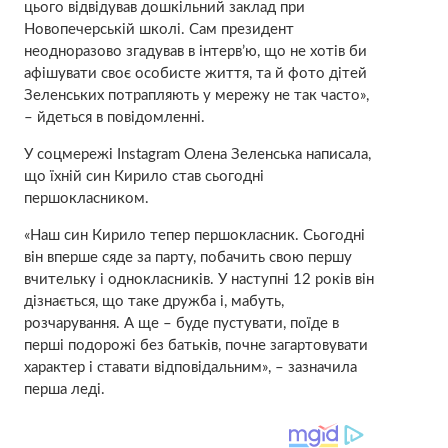
цього відвідував дошкільний заклад при
Новопечерській школі. Сам президент
неодноразово згадував в інтерв’ю, що не хотів би
афішувати своє особисте життя, та й фото дітей
Зеленських потрапляють у мережу не так часто»,
– йдеться в повідомленні.
У соцмережі Instagram Олена Зеленська написала,
що їхній син Кирило став сьогодні
першокласником.
«Наш син Кирило тепер першокласник. Сьогодні
він вперше сяде за парту, побачить свою першу
вчительку і однокласників. У наступні 12 років він
дізнається, що таке дружба і, мабуть,
розчарування. А ще – буде пустувати, поїде в
перші подорожі без батьків, почне загартовувати
характер і ставати відповідальним», – зазначила
перша леді.