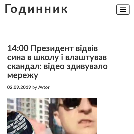
Skip
Годинник
to
Toggle
navig
content
14:00 Президент відвів
сина в школу і влаштував
скандал: відео здивувало
мережу
02.09.2019
by
Avtor