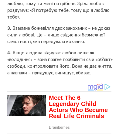
люблю, тому ти мені потрібен». Зріла любов
роздумує: «Я потребую тебе, тому що я люблю
тебе».
3.
Взаємне божевілля двох закоханих – не доказ
сили любові. Це – лише свідчення безмежної
самотності, яка передувала коханню.
4.
Якщо людина відчуває любов лише як
«володіння» – вона прагне позбавити свій «об’єкт»
свободи, контролювати його. Вона не дає життя,
а навпаки – придушує, винищує, вбиває.