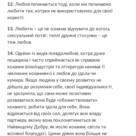
12.
Любов починається тоді, коли ми починаємо
любити тих, котрих не використовуємо для своєї
користі.
13.
Любити – це не означає відчувати до когось
сексуальний потяг; теплі дружні стосунки – це
теж любов.
14.
Однією із видів псевдолюбові, котра дуже
поширена і часто сприймається як справжнє
кохання (кіноіндустрія та література називає її
«великим коханням») є любов до ідола чи
кумира. Якщо людина у своєму розвитку не
дійшла до розуміння себе, своєї індивідуальності,
не зрозуміла, що сама може позитивно
розвиватися, вона буде «обожествлювати»
коханого, робити ідола для себе. Вона
відрікається від своїх сил, делегує всю владу
партнеру, якому вона поклонятиметься як
Найвищому Добру, як носію кохання, світла та
всілякої благодаті. Цими діями вона більше не