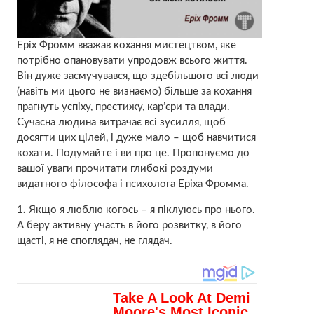
Еріх Фромм вважав кохання мистецтвом, яке
потрібно опановувати упродовж всього життя.
Він дуже засмучувався, що здебільшого всі люди
(навіть ми цього не визнаємо) більше за кохання
прагнуть успіху, престижу, кар’єри та влади.
Сучасна людина витрачає всі зусилля, щоб
досягти цих цілей, і дуже мало – щоб навчитися
кохати. Подумайте і ви про це. Пропонуємо до
вашої уваги прочитати глибокі роздуми
видатного філософа і психолога Еріха Фромма.
1.
Якщо я люблю когось – я піклуюсь про нього.
А беру активну участь в його розвитку, в його
щасті, я не споглядач, не глядач.