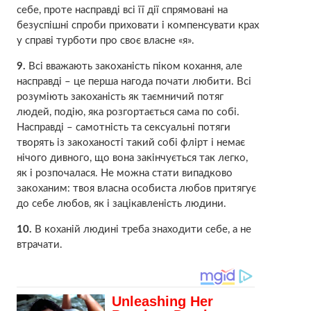
себе, проте насправді всі її дії спрямовані на
безуспішні спроби приховати і компенсувати крах
у справі турботи про своє власне «я».
9.
Всі вважають закоханість піком кохання, але
насправді – це перша нагода почати любити. Всі
розуміють закоханість як таємничий потяг
людей, подію, яка розгортається сама по собі.
Насправді – самотність та сексуальні потяги
творять із закоханості такий собі флірт і немає
нічого дивного, що вона закінчується так легко,
як і розпочалася. Не можна стати випадково
закоханим: твоя власна особиста любов притягує
до себе любов, як і зацікавленість людини.
10.
В коханій людині треба знаходити себе, а не
втрачати.