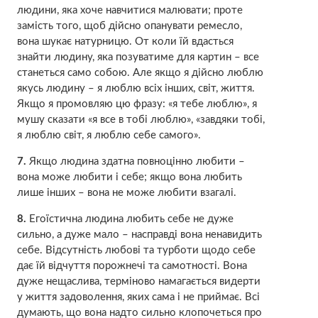
людини, яка хоче навчитися малювати; проте
замість того, щоб дійсно опанувати ремесло,
вона шукає натурницю. От коли їй вдасться
знайти людину, яка позуватиме для картин – все
станеться само собою. Але якщо я дійсно люблю
якусь людину – я люблю всіх інших, світ, життя.
Якщо я промовляю цю фразу: «я тебе люблю», я
мушу сказати «я все в тобі люблю», «завдяки тобі,
я люблю світ, я люблю себе самого».
7.
Якщо людина здатна повноцінно любити –
вона може любити і себе; якщо вона любить
лише інших – вона не може любити взагалі.
8.
Егоїстична людина любить себе не дуже
сильно, а дуже мало – насправді вона ненавидить
себе. Відсутність любові та турботи щодо себе
дає їй відчуття порожнечі та самотності. Вона
дуже нещаслива, терміново намагається видерти
у життя задоволення, яких сама і не приймає. Всі
думають, що вона надто сильно клопочеться про