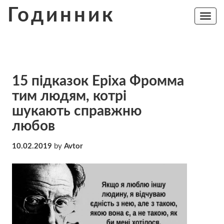
Skip
Годинник
to
Toggle
navig
content
15 підказок Еріха Фромма
тим людям, котрі
шукають справжню
любов
10.02.2019
by
Avtor