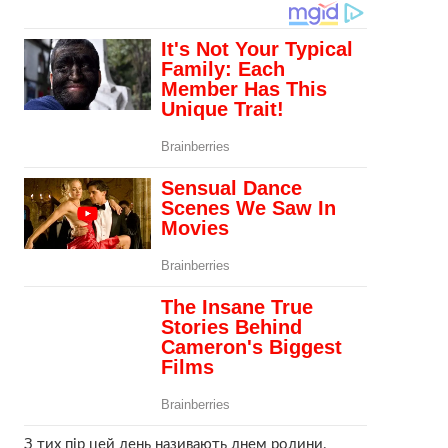
З тих пір цей день називають днем родини.