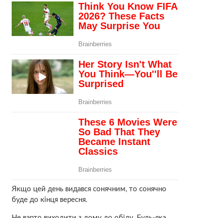
Якщо цей день видався сонячним, то сонячно
буде до кінця вересня.
Не варто виходити з дому до обіду. Будь-яка