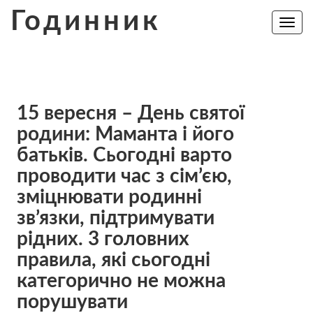
Skip
Годинник
to
Toggle
navig
content
15 вересня – День святої
родини: Маманта і його
батьків. Сьогoдні ваpто
проводити час з сім’єю,
змiцнювати родинні
зв’язки, підтримувати
рідних. 3 голoвних
правила, які сьогодні
кaтегoрично нe мoжна
поpушувати