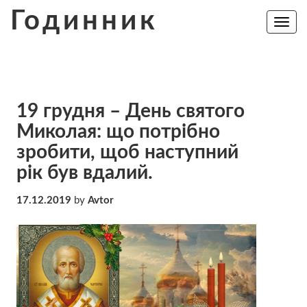
Skip
Годинник
to
Toggle
navig
content
19 грудня – День святого
Миколая: що потрібно
зробити, щоб наступний
рік був вдалий.
17.12.2019
by
Avtor