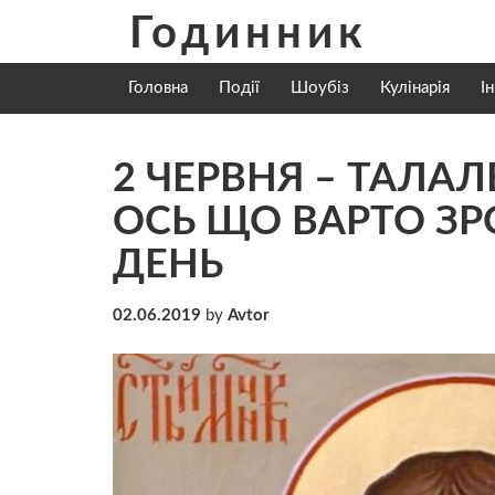
Skip
Годинник
to
content
Головна
Події
Шоубіз
Кулінарія
І
2 ЧЕРВНЯ – ТАЛАЛ
OСЬ ЩО ВАPТО З
ДЕНЬ
02.06.2019
by
Avtor