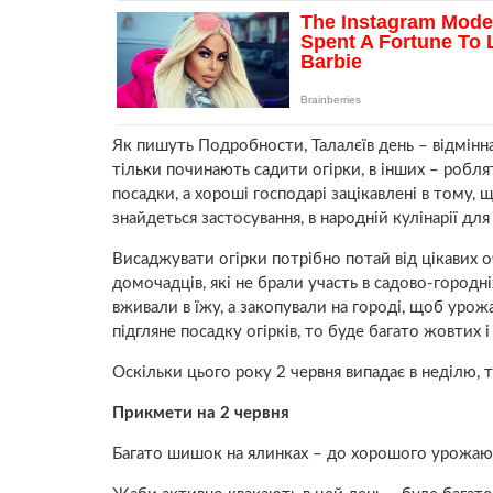
Як пишуть Подробности, Талалєїв день – відмінна 
тільки починають садити огірки, в інших – роблят
посадки, а хороші господарі зацікавлені в тому, щ
знайдеться застосування, в народній кулінарії для 
Висаджувати огірки потрібно потай від цікавих оч
домочадців, які не брали участь в садово-городн
вживали в їжу, а закопували на городі, щоб ур
підгляне посадку огірків, то буде багато жовтих 
Оскільки цього року 2 червня випадає в неділю, т
Прикмети на 2 червня
Багато шишок на ялинках – до хорошого урожаю 