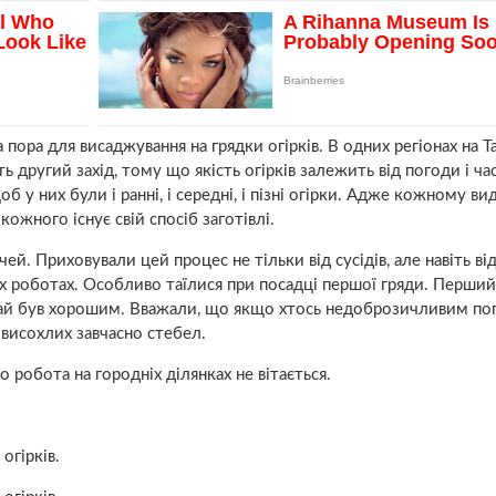
пора для висаджування на грядки огірків. В одних регіонах на Т
ь другий захід, тому що якість огірків залежить від погоди і ча
об у них були і ранні, і середні, і пізні огірки. Адже кожному ви
кожного існує свій спосіб заготівлі.
ей. Приховували цей процес не тільки від сусідів, але навіть ві
іх роботах. Особливо таїлися при посадці першої гряди. Перший
ожай був хорошим. Вважали, що якщо хтось недоброзичливим п
і висохлих завчасно стебел.
о робота на городніх ділянках не вітається.
огірків.