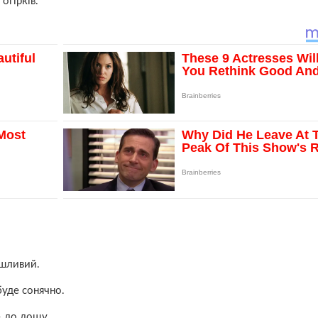
огірків.
ушливий.
буде сонячно.
– до дощу.