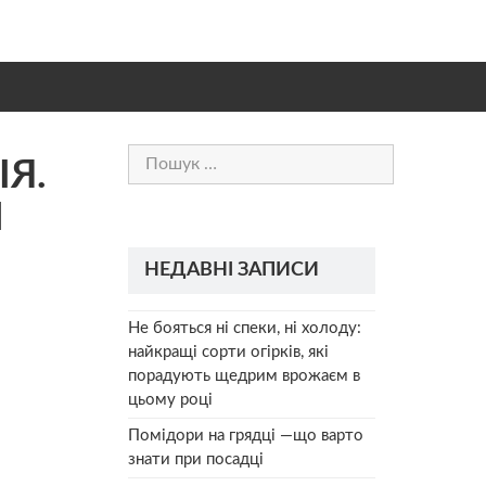
Пошук:
ІЯ.
Й
НЕДАВНІ ЗАПИСИ
Не бояться ні спеки, ні холоду:
найкращі сорти огірків, які
порадують щедрим врожаєм в
цьому році
Помідори на грядці —що варто
знати при посадці