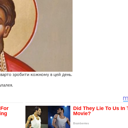
о ваpто зробити кожному в цей день.
алалея.