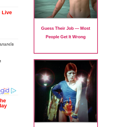
алалєїв
и