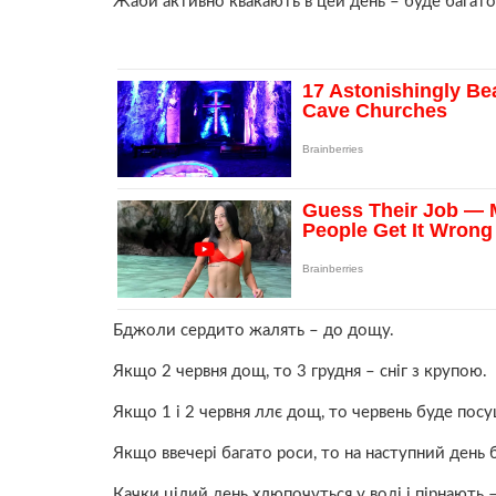
Жаби активно квакають в цей день – буде багато 
Бджоли сердито жалять – до дощу.
Якщо 2 червня дощ, то 3 грудня – сніг з крупою.
Якщо 1 і 2 червня ллє дощ, то червень буде пос
Якщо ввечері багато роси, то на наступний день 
Качки цілий день хлюпочуться у воді і пірнають 