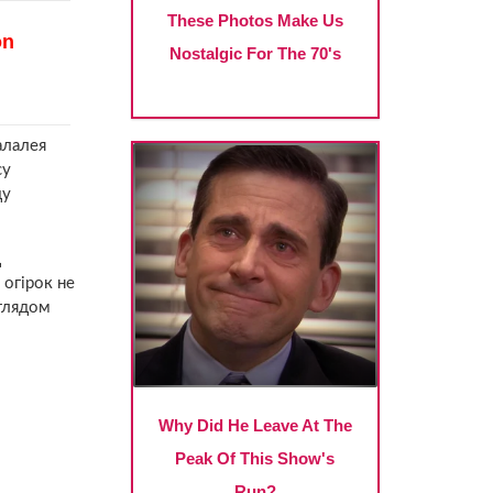
алалея
су
ду
д
 огірок не
оглядом