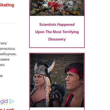
тику
личилось
приборчик.
зания
рез
на