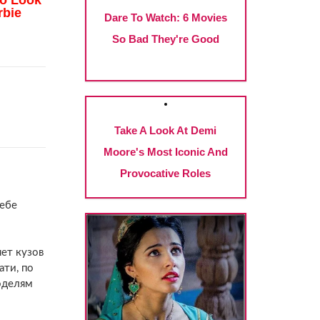
себе
ет кузов
ати, по
оделям