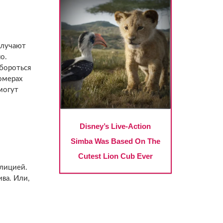
олучают
о.
бороться
номерах
могут
лицией.
ва. Или,