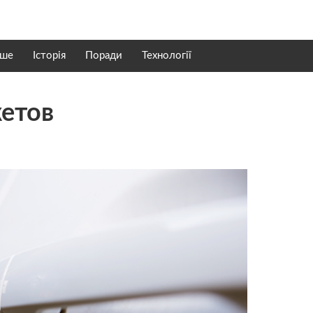
нше
Історія
Поради
Технології
жетов