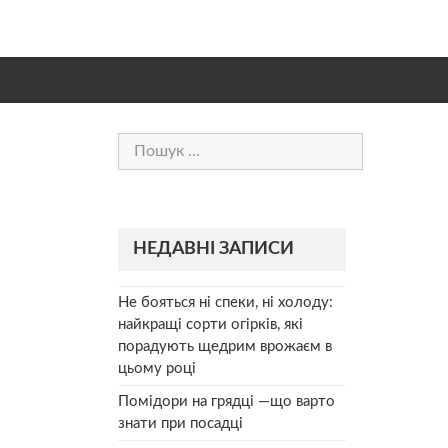
Пошук:
НЕДАВНІ ЗАПИСИ
Не бояться ні спеки, ні холоду:
найкращі сорти огірків, які
порадують щедрим врожаєм в
цьому році
Помідори на грядці —що варто
знати при посадці