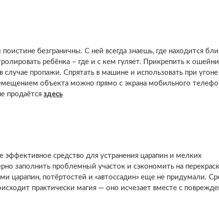
поистине безграничны. С ней всегда знаешь, где находится бл
олировать ребёнка – где и с кем гуляет. Прикрепить к ошейн
 случае пропажи. Спрятать в машине и использовать при угоне
ремещением объекта можно прямо с экрана мобильного телефо
не продаётся
здесь
е эффективное средство для устранения
царапин и мелких
рно заполнить проблемный участок и сэкономить на перекраск
ми царапин, потёртостей и «автоссадин» еще не придумали. Ср
роисходит практически магия — оно исчезает вместе с поврежд