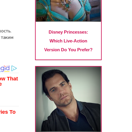
кость.
с таким