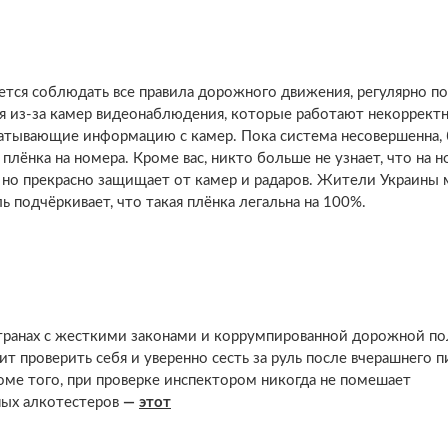
ается соблюдать все правила дорожного движения, регулярно п
 из-за камер видеонаблюдения, которые работают некорректн
атывающие информацию с камер. Пока система несовершенна, 
лёнка на номера. Кроме вас, никто больше не узнает, что на 
у, но прекрасно защищает от камер и радаров. Жители Украины 
ль подчёркивает, что такая плёнка легальна на 100%.
транах с жесткими законами и коррумпированной дорожной по
 проверить себя и уверенно сесть за руль после вчерашнего пи
роме того, при проверке инспектором никогда не помешает
ных алкотестеров
—
этот