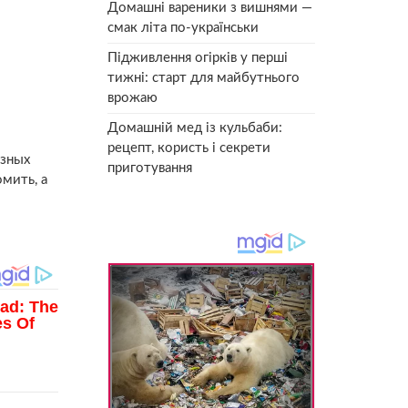
Домашні вареники з вишнями —
смак літа по-українськи
Підживлення огірків у перші
тижні: старт для майбутнього
врожаю
Домашній мед із кульбаби:
рецепт, користь і секрети
езных
приготування
мить, а