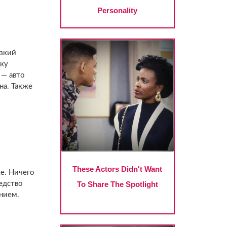
изкий
ику
 — авто
на. Также
е. Ничего
едство
ением.