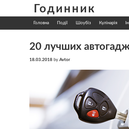
Skip
Годинник
to
content
Головна
Події
Шоубіз
Кулінарія
І
20 лучших автогад
18.03.2018
by
Avtor