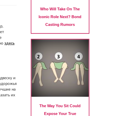
р,
ает
е
жно
здесь
двеску и
ездорожья
учшие на
аказать их