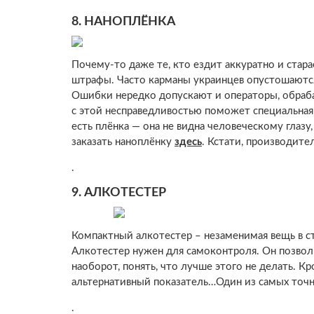
8.
НАНОПЛЁНКА
Почему-то даже те, кто ездит аккуратно и стар
штрафы. Часто карманы украинцев опустошаются
Ошибки нередко допускают и операторы, обраб
с этой несправедливостью поможет специальная п
есть плёнка — она не видна человеческому глаз
заказать наноплёнку
здесь
. Кстати, производите
.
9.
АЛКОТЕСТЕР
Компактный алкотестер – незаменимая вещь в с
Алкотестер нужен для самоконтроля. Он позволит
наоборот, понять, что лучше этого не делать. К
альтернативный показатель…Один из самых точ
.