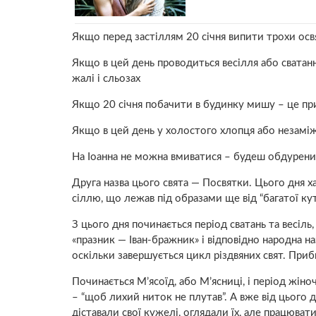
Якщо перед застіллям 20 січня випити трохи освя
Якщо в цей день проводиться весілля або сватан
жалі і сльозах
Якщо 20 січня побачити в будинку мишу – це при
Якщо в цей день у холостого хлопця або незаміж
На Іоанна не можна вмиватися – будеш обдурени
Друга назва цього свята — Посвятки. Цього дня х
сіллю, що лежав під образами ще від “багатої ку
З цього дня починається період сватань та весіль
«празник — Іван-бражник» і відповідно народна на
оскільки завершується цикл різдвяних свят. Приби
По­чинається М’ясоїд, або М’ясниці, і період жін
– “щоб лихий ниток не плутав”. А вже від цього д
діставали свої кужелі, оглядали їх, але працюва