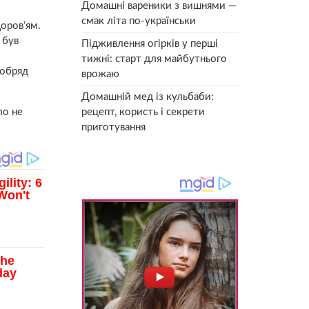
Домашні вареники з вишнями —
смак літа по-українськи
доров’ям.
 був
Підживлення огірків у перші
тижні: старт для майбутнього
 обряд
врожаю
Домашній мед із кульбаби:
ло не
рецепт, користь і секрети
приготування