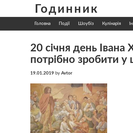
Skip
Годинник
to
content
Головна
Події
Шоубіз
Кулінарія
І
20 січня день Івана
потрібно зробити у 
19.01.2019
by
Avtor