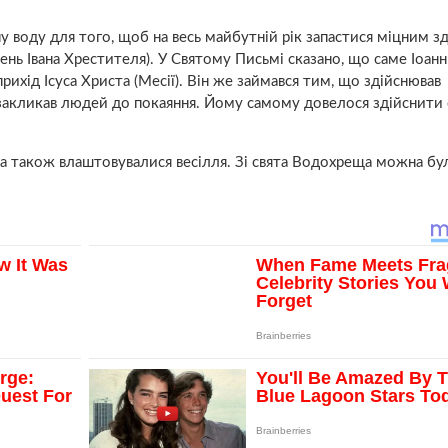
 воду для того, щоб на весь майбутній рік запастися міцним з
ень Івана Хрестителя). У Святому Письмі сказано, що саме Іоанн
ихід Ісуса Христа (Месії). Він же займався тим, що здійснював
закликав людей до покаяння. Йому самому довелося здійснити
 а також влаштовувалися весілля. Зі свята Водохреща можна бу