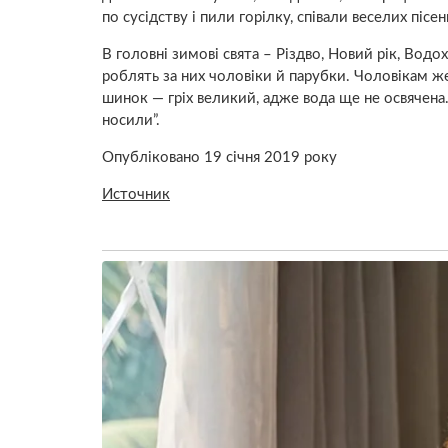
по сусідству і пили гоpiлку, співали веселих піс
В головні зимові свята – Різдво, Новий рік, Водо
роблять за них чоловіки й парубки. Чоловікам ж
шинок — гріх великий, адже вода ще не освячена.
носили”.
Опубліковано 19 січня 2019 року
Источник