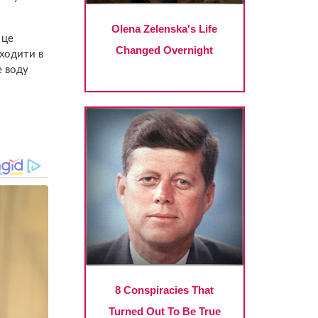
 це
 ходити в
е воду