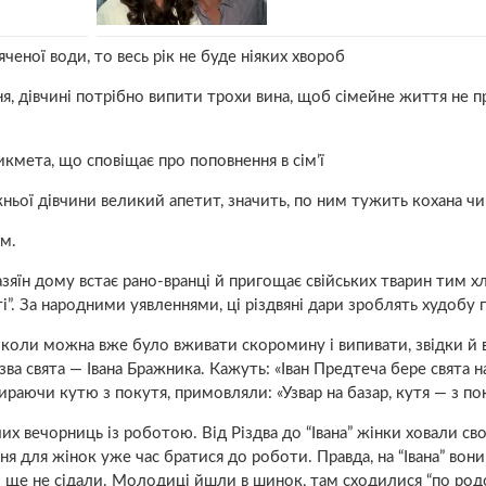
ченої води, то весь рік не буде ніяких хвороб
ня, дівчині потрібно випити трохи винa, щоб сімейне життя не 
кмета, що сповіщає про поповнення в сім’ї
ньої дівчини великий апетит, значить, по ним тужить кохана ч
м.
азяїн дому встає рано-вранці й пригощає свійських тварин тим х
ті”. За народними уявленнями, ці різдвяні дари зроблять худобу 
, коли можна вже було вживати скороми­ну і випивати, звідки й 
зва свята — Івана Бражника. Кажуть: «Іван Предтеча бере свята на
раючи кутю з покутя, примовляли: «Узвар на базар, кутя — з пок
очих вечорниць із роботою. Від Різдва до “Івана” жінки ховали св
ня для жінок уже час братися до роботи. Правда, на “Івана” вон
ти ще не сідали. Молодиці йшли в шинок, там сходилися “по род