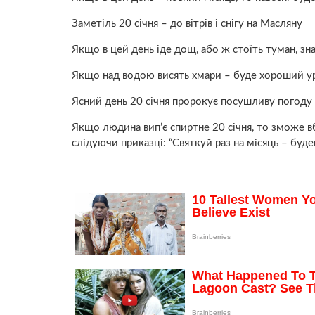
Заметіль 20 січня – до вітрів і снігу на Масляну
Якщо в цей день іде дощ, або ж стоїть туман, зн
Якщо над водою висять хмари – буде хороший у
Ясний день 20 січня пророкує посушливу погоду 
Якщо людина вип’є спиpтне 20 січня, то зможе вбе
слідуючи приказці: “Святкуй раз на місяць – бу