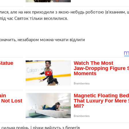
лися, але на них приходили з якою-небудь роботою (в’язанням, 
 під час Святок тільки веселилися.
 значить, незабаром можна чекати відлиги
сильна повінь, і річки вийдуть з берегів