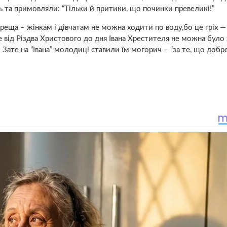
ень та примовляли: “Тільки й притики, що починки превеликі!”
хреща – жінкам і дівчатам не можна ходити по воду,бо це гріх —
е від Різдва Христового до дня Івана Хрестителя не можна було
 Зате на “Івана” молодиці ставили їм могорич – “за те, що добр