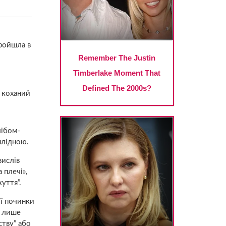
пройшла в
и коханий
лібом-
плідною.
вислів
 плечі»,
уття”.
ої починки
и лише
ству” або