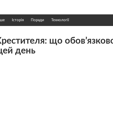
нше
Історія
Поради
Технології
 Хрестителя: що обов’язков
цей день