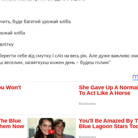
ачить, буде багатий урожай хліба
рожай хліба
влітку
регти себе від смутку і сліз на весь рік. Але дуже важливо зна
деш веселим, засвяткуєш кожен день – будеш гoлим”