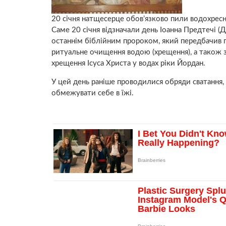
20 січня натщесерце обов’язково пили водохресну
Саме 20 січня відзначали день Іоанна Предтечі (Д
останнім біблійним пророком, який передбачив пр
ритуальне очищення водою (хрещення), а також 
хрещення Ісуса Христа у водах ріки Йордан.
У цей день раніше проводилися обряди сватання,
обмежувати себе в їжі.