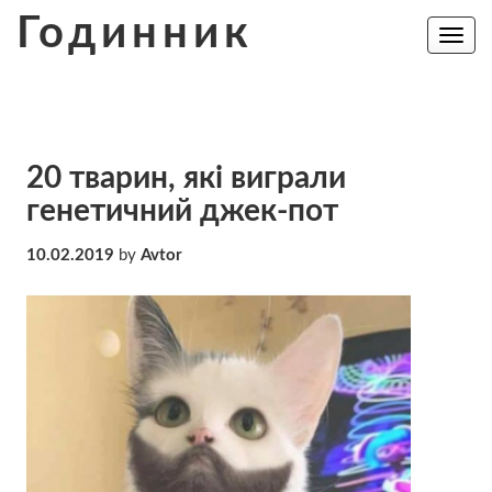
Skip
Годинник
to
Toggle
navig
content
20 тварин, які виграли
генетичний джек-пот
10.02.2019
by
Avtor