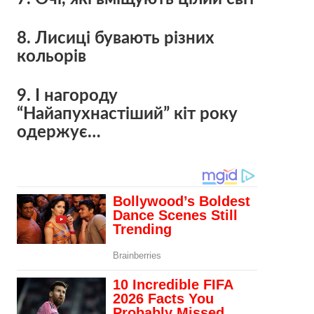
8. Лисиці бувають різних
кольорів
9. І нагороду
“Найапухнастіший” кіт року
одержує…