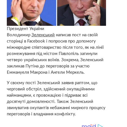
Президент України
Володимир
Зеленський
написав пост на своїй
сторінці в Facebook і попросив про допомогу
міжнародне співтовариство після того, як на лінії
розмежування під містом Павлопіль загинули
четверо українських воїнів. Зокрема, Зеленський
закликав Путіна до переговорів за участю
Еммануеля Макрона і Ангели Меркель.
У своєму пості Зеленський заявив раптом, що
черговий обстріл, здійснений окупаційними
найманцями, є провокацією і підриває всі
досягнуті домовленості. Також Зеленський
звинуватив окупантів небажанні мирного процесу
переговорів і владнання конфлікту.