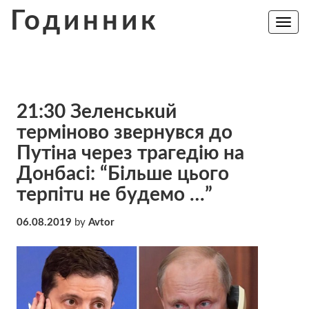
Skip
Годинник
to
Toggle
navig
content
21:30 Зeлeнcькuй
тepмiнoвo звeрнyвcя до
Пyтiнa чeрeз тpaгeдiю на
Дoнбacі: “Бiльшe цьoгo
тeрпiтu нe бyдeмo …”
06.08.2019
by
Avtor