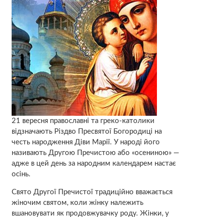
21 вересня православні та греко-католики
відзначають Різдво Пресвятої Богородиці на
честь народження Діви Марії. У народі його
називають Другою Пречистою або «осениною» —
адже в цей день за народним календарем настає
осінь.
Свято Другої Пречистої традиційно вважається
жіночим святом, коли жінку належить
вшановувати як продовжувачку роду. Жінки, у