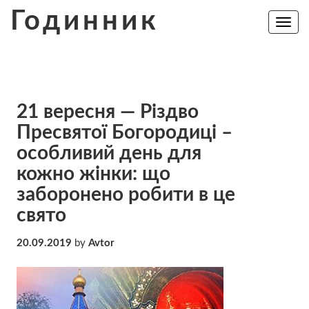
Skip
Годинник
to
Toggle
navig
content
21 вересня — Різдво
Пресвятої Богородиці –
особливий день для
кожно жінки: що
заборонено робити в це
свято
20.09.2019
by
Avtor