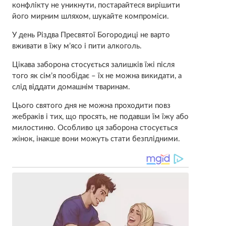
конфлікту не уникнути, постарайтеся вирішити
його мирним шляхом, шукайте компроміси.
У день Різдва Пресвятої Богородиці не варто
вживати в їжу м’ясо і пити алкоголь.
Цікава заборона стосується залишків їжі після
того як сім’я пообідає – їх не можна викидати, а
слід віддати домашнім тваринам.
Цього святого дня не можна проходити повз
жебраків і тих, що просять, не подавши їм їжу або
милостиню. Особливо ця заборона стосується
жінок, інакше вони можуть стати безплідними.