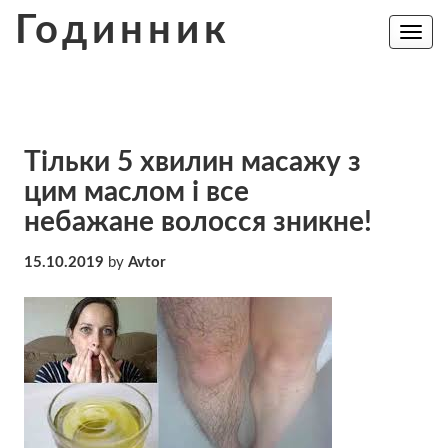
Skip
Годинник
to
Toggle
navig
content
Тільки 5 хвилин масажу з
цим маслом і все
небажане волосся зникне!
15.10.2019
by
Avtor