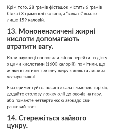
Крім того, 28 грамів фісташок містять 6 грамів
білка і 3 грами клітковини, а “важать” всього
лише 159 калорій.
13.
Мононенасичені жирні
кислоти допомагають
втратити вагу.
Коли науковці попросили жінок перейти на дієту
з цими кислотами (1600 калорій), помітили, що
жінки втратили третину жиру з живота лише за
чотири тижні.
Експериментуйте: посипте салат жменею горіхів,
додайте столову ложку олії до овочів на пару,
або помажте четвертинкою авокадо свій
ранковий тост.
14.
Стережіться зайвого
цукру.