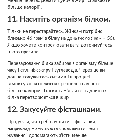
менше перетворювати цукру в жир і спалювати
більше калорій.
11.
Наситіть організм білком.
Тільки не перестарайтесь. Жінкам потрібно
близько 46 грамів білку на день (чоловікам – 56).
Якщо хочете контролювати вагу, дотримуйтесь
цього правила.
Переварювання білка забирає в організму більше
часу і сил, ніж жиру і вуглеводів. Через це ви
довше почуваєтесь ситими і в процесі
всмоктування поживних речовин спалюєте
більше калорій. Тільки пам’ятайте: надлишок
білка перетворюється в жир.
12.
Закусуйте фісташками.
Продукти, які треба лущити – фісташки,
наприклад – змушують сповільнити темп
жування і допомагають з’їсти менше.