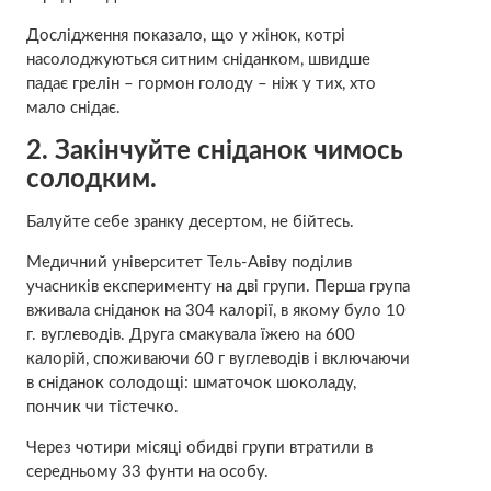
Дослідження показало, що у жінок, котрі
насолоджуються ситним сніданком, швидше
падає грелін – гормон голоду – ніж у тих, хто
мало снідає.
2.
Закінчуйте сніданок чимось
солодким.
Балуйте себе зранку десертом, не бійтесь.
Медичний університет Тель-Авіву поділив
учасників експерименту на дві групи. Перша група
вживала сніданок на 304 калорії, в якому було 10
г. вуглеводів. Друга смакувала їжею на 600
калорій, споживаючи 60 г вуглеводів і включаючи
в сніданок солодощі: шматочок шоколаду,
пончик чи тістечко.
Через чотири місяці обидві групи втратили в
середньому 33 фунти на особу.