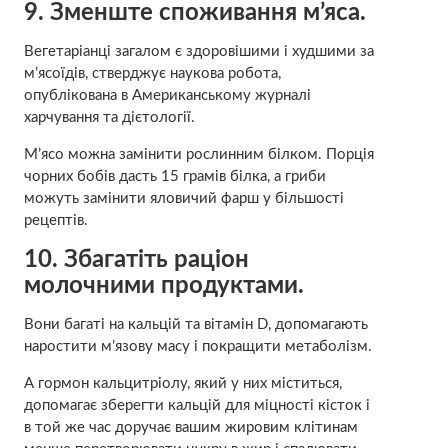
9.
Зменште споживання м’яса.
Вегетаріанці загалом є здоровішими і худшими за
м’ясоїдів, стверджує наукова робота,
опублікована в Американському журналі
харчування та дієтології.
М’ясо можна замінити рослинним білком. Порція
чорних бобів дасть 15 грамів білка, а гриби
можуть замінити яловичий фарш у більшості
рецептів.
10.
Збагатіть раціон
молочними продуктами.
Вони багаті на кальцій та вітамін D, допомагають
наростити м’язову масу і покращити метаболізм.
А гормон кальцитріолу, який у них міститься,
допомагає зберегти кальцій для міцності кісток і
в той же час доручає вашим жировим клітинам