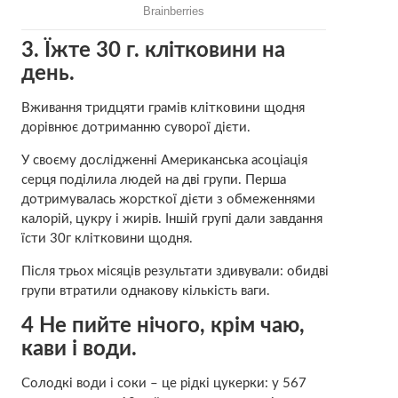
3.
Їжте 30 г. клітковини на
день.
Вживання тридцяти грамів клітковини щодня
дорівнює дотриманню суворої дієти.
У своєму дослідженні Американська асоціація
серця поділила людей на дві групи. Перша
дотримувалась жорсткої дієти з обмеженнями
калорій, цукру і жирів. Іншій групі дали завдання
їсти 30г клітковини щодня.
Після трьох місяців результати здивували: обидві
групи втратили однакову кількість ваги.
4
Не пийте нічого, крім чаю,
кави і води.
Солодкі води і соки – це рідкі цукерки: у 567