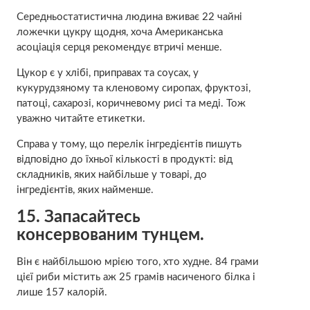
Середньостатистична людина вживає 22 чайні
ложечки цукру щодня, хоча Американська
асоціація серця рекомендує втричі менше.
Цукор є у хлібі, приправах та соусах, у
кукурудзяному та кленовому сиропах, фруктозі,
патоці, сахарозі, коричневому рисі та меді. Тож
уважно читайте етикетки.
Справа у тому, що перелік інгредієнтів пишуть
відповідно до їхньої кількості в продукті: від
складників, яких найбільше у товарі, до
інгредієнтів, яких найменше.
15.
Запасайтесь
консервованим тунцем.
Він є найбільшою мрією того, хто худне. 84 грами
цієї риби містить аж 25 грамів насиченого білка і
лише 157 калорій.