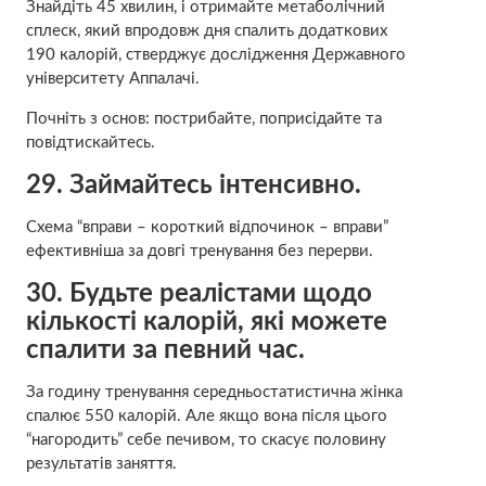
Знайдіть 45 хвилин, і отримайте метаболічний
сплеск, який впродовж дня спалить додаткових
190 калорій, стверджує дослідження Державного
університету Аппалачі.
Почніть з основ: пострибайте, поприсідайте та
повідтискайтесь.
29. Займайтесь інтенсивно.
Схема “вправи – короткий відпочинок – вправи”
ефективніша за довгі тренування без перерви.
30. Будьте реалістами щодо
кількості калорій, які можете
спалити за певний час.
За годину тренування середньостатистична жінка
спалює 550 калорій. Але якщо вона після цього
“нагородить” себе печивом, то скасує половину
результатів заняття.