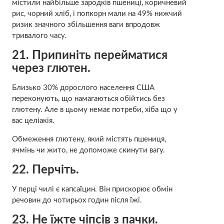
містили найбільше зародків пшениці, коричневий
рис, чорний хліб, і попкорн мали на 49% нижчий
ризик значного збільшення ваги впродовж
тривалого часу.
21.
Припиніть перейматися
через глютен.
Близько 30% дорослого населення США
переконують, що намагаються обійтись без
глютену. Але в цьому немає потреби, хіба що у
вас целіакія.
Обмеження глютену, який містять пшениця,
ячмінь чи жито, не допоможе скинути вагу.
22. Перчіть.
У перці чилі є капсаїцин. Він прискорює обмін
речовин до чотирьох годин після їжі.
23. Не їжте чіпсів з пачки.