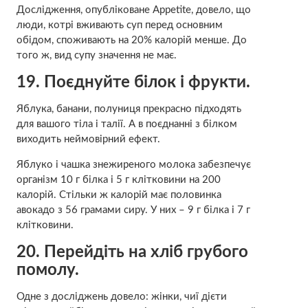
Дослідження, опубліковане Appetite, довело, що
люди, котрі вживають суп перед основним
обідом, споживають на 20% калорій менше. До
того ж, вид супу значення не має.
19.
Поєднуйте білок і фрукти.
Яблука, банани, полуниця прекрасно підходять
для вашого тіла і талії. А в поєднанні з білком
виходить неймовірний ефект.
Яблуко і чашка знежиреного молока забезпечує
організм 10 г білка і 5 г клітковини на 200
калорій. Стільки ж калорій має половинка
авокадо з 56 грамами сиру. У них – 9 г білка і 7 г
клітковини.
20.
Перейдіть на хліб грубого
помолу.
Одне з досліджень довело: жінки, чиї дієти