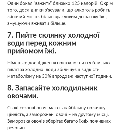
Один бокал “важить” близько 125 калорій. Окрім
того, дослідники з’ясували, що алкоголь робить
жіночий мозок більш вразливим до запаху їжі,
змушуючи вживати більше.
7.
Пийте склянку холодної
води перед кожним
прийомом їжі.
Німецьке дослідження показало: пиття близько
півлітра холодної води збільшує швидкість
метаболізму на 30% впродовж наступної години.
8.
Запасайте холодильник
овочами.
Свіжі сезонні овочі мають найбільшу поживну
цінність, а заморожені овочі – на другому місці.
Заморозка овочів зберігає багато їхніх поживних
речовин.