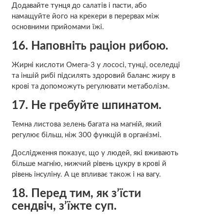
Додавайте тунця до салатів і пасти, або
намащуйте його на крекери в перервах між
основними прийомами їжі.
16.
Наповніть раціон рибою.
Жирні кислоти Омега-3 у лососі, тунці, оселедці
та іншій рибі підсилять здоровий баланс жиру в
крові та допоможуть регулювати метаболізм.
17.
Не гребуйте шпинатом.
Темна листова зелень багата на магній, який
регулює більш, ніж 300 функцій в організмі.
Дослідження показує, що у людей, які вживають
більше магнію, нижчий рівень цукру в крові й
рівень інсуліну. А це впливає також і на вагу.
18.
Перед тим, як з’їсти
сендвіч, з’їжте суп.