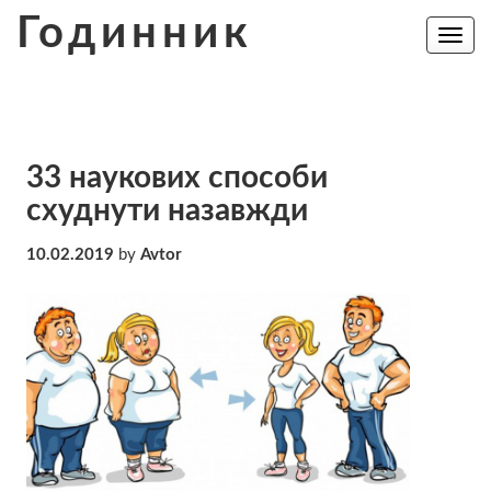
Skip
Годинник
to
Toggle
navig
content
33 наукових способи
схуднути назавжди
10.02.2019
by
Avtor