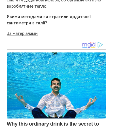
спалити додаткові калорії, бо організм активно
вироблятиме тепло.
Якими методами ви втратили додаткові
сантиметри в талії?
За матеріалами