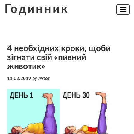
Skip
Годинник
to
Toggle
navig
content
4 необхідних кроки, щоби
зігнати свій «пивний
животик»
11.02.2019
by
Avtor