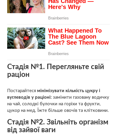
Стадія №1. Перегляньте свій
раціон
Постарайтеся
мінімізувати кількість цукру і
вуглеводів у раціоні:
замінити газовану водичку
на чай, солодкі булочки на горіхи та фрукти,
цукор на мед. Їжте більше овочів та клітковини.
Стадія №2. Звільніть організм
від зайвої ваги