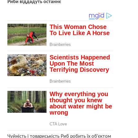
Риби віддадуть останнє
Чуйність і товариськість Риб робить їх об’єктом