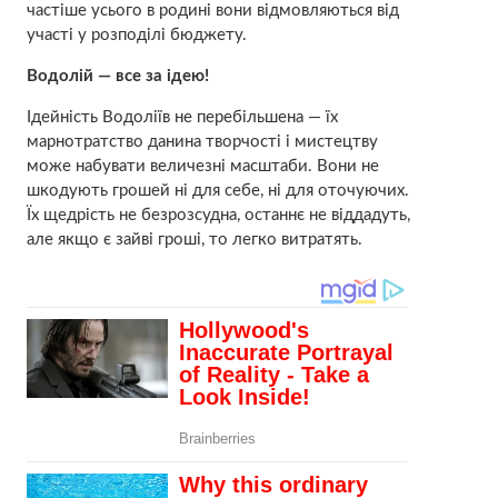
частіше усього в родині вони відмовляються від
участі у розподілі бюджету.
Водолій — все за ідею!
Ідейність Водоліїв не перебільшена — їх
марнотратство данина творчості і мистецтву
може набувати величезні масштаби. Вони не
шкодують грошей ні для себе, ні для оточуючих.
Їх щедрість не безрозсудна, останнє не віддадуть,
але якщо є зайві гроші, то легко витратять.