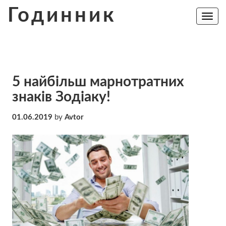
Skip
Годинник
to
Toggle
navig
content
5 найбільш марнотратних
знаків Зодіаку!
01.06.2019
by
Avtor