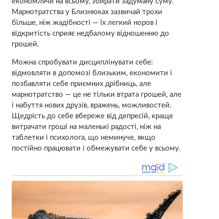
економлячи на всьому, збирати задуману суму.
Марнотратства у Близнюках зазвичай трохи
більше, ніж жадібності — їх легкий норов і
відкритість сприяє недбалому відношенню до
грошей.
Можна спробувати дисциплінувати себе:
відмовляти в допомозі близьким, економити і
позбавляти себе приємних дрібниць, але
марнотратство — це не тільки втрата грошей, але
і набуття нових друзів, вражень, можливостей.
Щедрість до себе вбереже від депресій, краще
витрачати гроші на маленькі радості, ніж на
таблетки і психолога, що неминуче, якщо
постійно працювати і обмежувати себе у всьому.