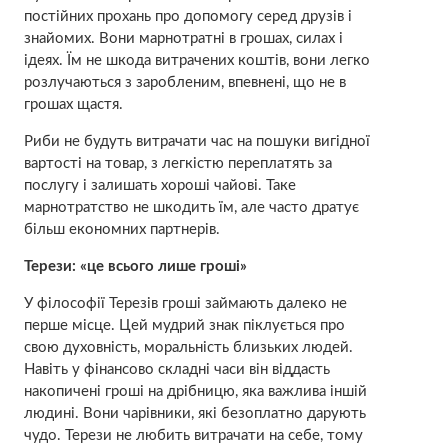
постійних прохань про допомогу серед друзів і
знайомих. Вони марнотратні в грошах, силах і
ідеях. Їм не шкода витрачених коштів, вони легко
розлучаються з заробленим, впевнені, що не в
грошах щастя.
Риби не будуть витрачати час на пошуки вигідної
вартості на товар, з легкістю переплатять за
послугу і залишать хороші чайові. Таке
марнотратство не шкодить їм, але часто дратує
більш економних партнерів.
Терези: «це всього лише гроші»
У філософії Терезів гроші займають далеко не
перше місце. Цей мудрий знак піклується про
свою духовність, моральність близьких людей.
Навіть у фінансово складні часи він віддасть
накопичені гроші на дрібницю, яка важлива іншій
людині. Вони чарівники, які безоплатно дарують
чудо. Терези не любить витрачати на себе, тому