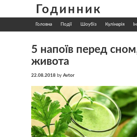
Skip
Годинник
to
content
Головна
Події
Шоубіз
Кулінарія
І
5 напоїв перед сном
живота
22.08.2018
by
Avtor