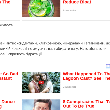
 живота
нені антиоксидантами, клітковиною, мінералами і вітамінами, як
ликій кількості не змусить вас набирати вагу. Натомість вони
і і сприяють гідратації.