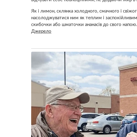
Як і лимон, склянка холодного, смачного і свіжо
насолоджуватися ним як теплим і заспокійливим
скибочки або шматочки ананасів до свого напою
Джерело