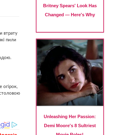
и втрату
які пили
одою.
 огірок,
і столовою