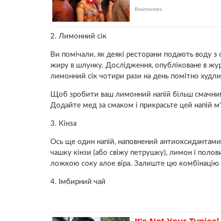
2. Лимонний сік
Ви помічали, як деякі ресторани подають воду 
жиру в шлунку. Дослідження, опубліковане в жур
лимонний сік чотири рази на день помітно худли
Щоб зробити ваш лимонний напій більш смачним,
Додайте мед за смаком і прикрасьте цей напій м
3. Кінза
Ось ще один напій, наповнений антиоксидантами,
чашку кінзи (або свіжу петрушку), лимон і поло
ложкою соку алое віра. Залиште цю комбінацію п
4. Імбирний чай