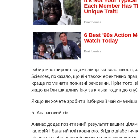
Імбир має широко відомі лікарські властивості, а
Sciences, показало, що він також ефективно пра
краще поглинати поживні речовини. Крім того, в
якщо ви їли шкідливу їжу за кілька годин до сну)
Якщо ви хочете зробити імбирний чай смачнішим
5. Ананасовий сік
Ананас додає позитивний результат вашим цілям 
калорій і багатий клітковиною. Згідно діабетичн
відчувати себе повноцінними, не додаючи жир в