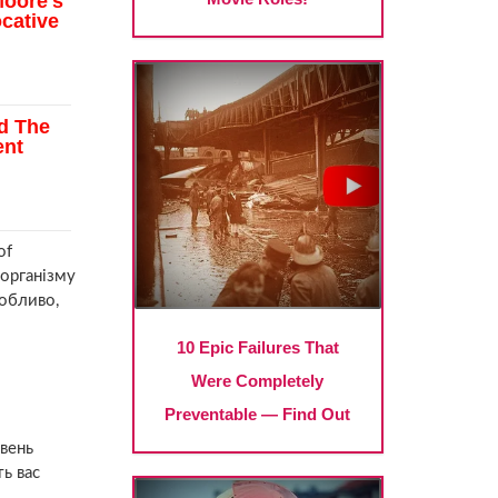
of
 організму
собливо,
івень
ь вас