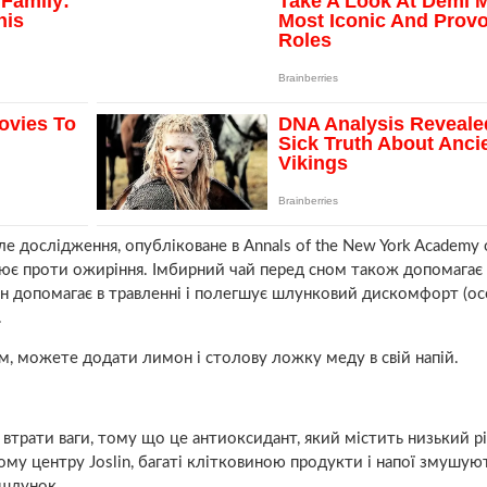
ле дослідження, опубліковане в Annals of the New York Academy 
цює проти ожиріння. Імбирний чай перед сном також допомагає
ін допомагає в травленні і полегшує шлунковий дискомфорт (о
.
, можете додати лимон і столову ложку меду в свій напій.
втрати ваги, тому що це антиоксидант, який містить низький р
ому центру Joslin, багаті клітковиною продукти і напої змушуют
 шлунок.