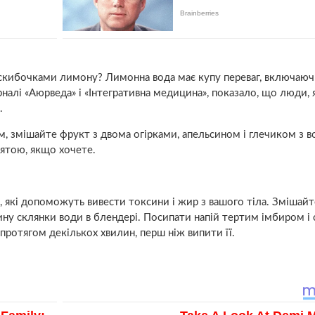
з скибочками лимону? Лимонна вода має купу переваг, включаюч
налі «Аюрведа» і «Інтегративна медицина», показало, що люди, 
.
 змішайте фрукт з двома огірками, апельсином і глечиком з в
’ятою, якщо хочете.
 які допоможуть вивести токсини і жир з вашого тіла. Змішайте
вину склянки води в блендері. Посипати напій тертим імбиром 
ротягом декількох хвилин, перш ніж випити її.