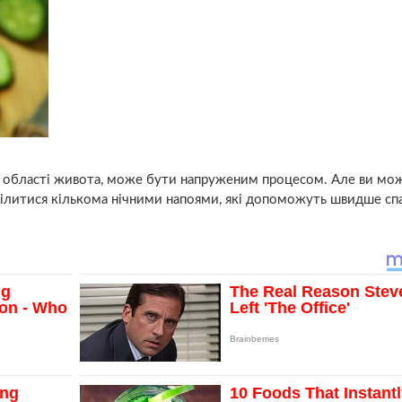
в області живота, може бути напруженим процесом. Але ви мо
оділитися кількома нічними напоями, які допоможуть швидше с