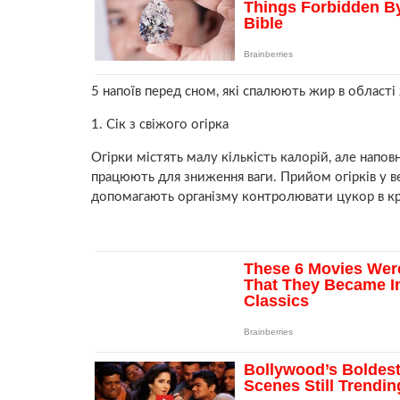
5 напоїв перед сном, які спалюють жир в області
1. Сік з свіжого огірка
Огірки містять малу кількість калорій, але напов
працюють для зниження ваги. Прийом огірків у ве
допомагають організму контролювати цукор в кров