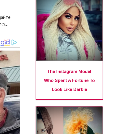
дайте
мед.