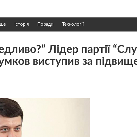
нше
Історія
Поради
Технології
едливо?” Лідер партії “Слу
умков виступив за підвищ