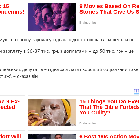
ують хорошу зарплату, однак недостатню на тлі мінімальної.
арплату в 36-37 тис. грн, з доплатами – до 50 тис. грн – це
опейських депутатів – гідна зарплата і хороший соціальний паке
иж”, – сказав він.