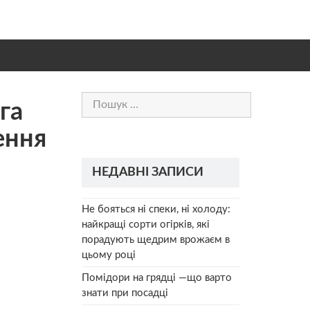
Пошук:
га
ення
НЕДАВНІ ЗАПИСИ
Не бояться ні спеки, ні холоду:
найкращі сорти огірків, які
порадують щедрим врожаєм в
цьому році
Помідори на грядці —що варто
знати при посадці