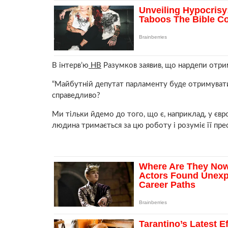
В інтерв’ю
НВ
Разумков заявив, що нардепи отрим
“Майбутній депутат парламенту буде отримувати з
справедливо?
Ми тільки йдемо до того, що є, наприклад, у євр
людина тримається за цю роботу і розуміє її прест