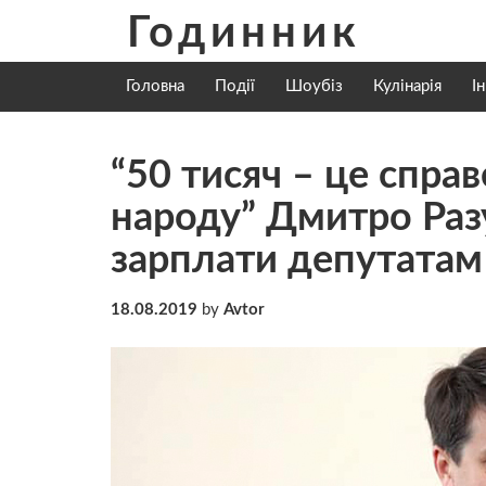
Skip
Годинник
to
content
Головна
Події
Шоубіз
Кулінарія
І
“50 тисяч – це справ
народу” Дмитро Раз
зарплати депутатам
18.08.2019
by
Avtor