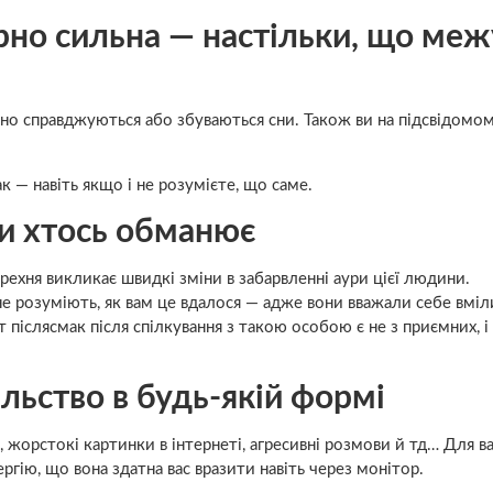
ірно сильна — настільки, що меж
но справджуються або збуваються сни. Також ви на підсвідомом
 — навіть якщо і не розумієте, що саме.
ли хтось обманює
рехня викликає швидкі зміни в забарвленні аури цієї людини.
 не розуміють, як вам це вдалося — адже вони вважали себе вмі
 післясмак після спілкування з такою особою є не з приємних, і 
ильство в будь-якій формі
, жорстокі картинки в інтернеті, агресивні розмови й тд… Для ва
ргію, що вона здатна вас вразити навіть через монітор.