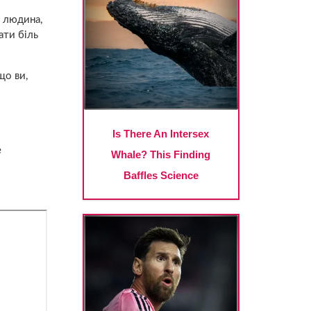
а людина,
ати біль
що ви,
е