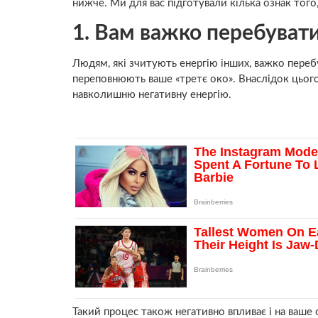
нижче. Ми для вас підготували кілька ознак того,
1. Вам важко перебуват
Людям, які зчитують енергію інших, важко перебу
переповнюють ваше «третє око». Внаслідок цього
навколишню негативну енергію.
Такий процес також негативно впливає і на ваше