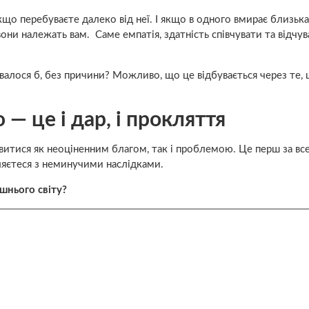
якщо перебуваєте далеко від неї. І якщо в одного вмирає близьк
вони належать вам. Саме емпатія, здатність співчувати та відчув
валося б, без причини? Можливо, що це відбувається через те, 
 — це і дар, і прокляття
итися як неоціненним благом, так і проблемою. Це перш за вс
авляєтеся з неминучими наслідками.
шнього світу?