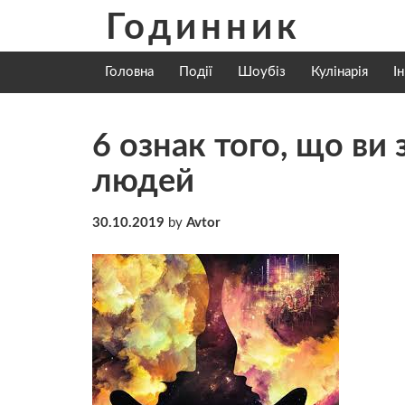
Skip
Годинник
to
content
Головна
Події
Шоубіз
Кулінарія
І
6 ознак того, що ви
людей
30.10.2019
by
Avtor