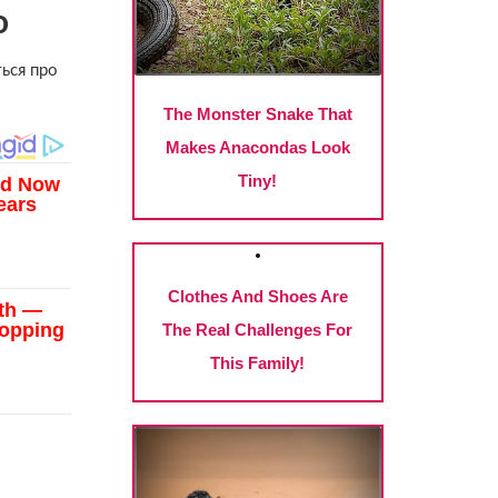
ю
ться про