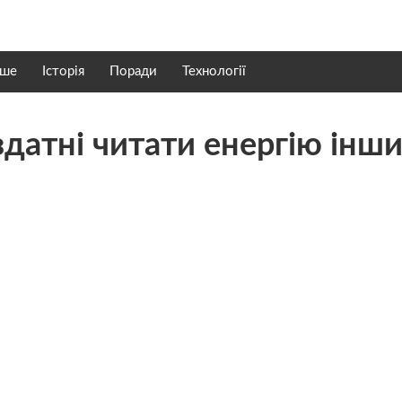
нше
Історія
Поради
Технології
 здатні читати енергію інш