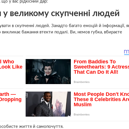
 що у вас рідкісний дар:
и у великому скупченні людей
вати в скупченні людей. Занадто багато емоцій й інформації, я
 викликає бажання втекти подалі. Ви, немов губка, вбираєте
 особисте життя й самопочуття.