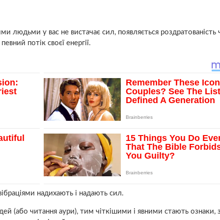
ими людьми у вас не вистачає сил, появляється роздратованість 
евний потік своєї енергії.
ібраціями надихають і надають сил.
ей (або читання аури), тим чіткішими і явними стають ознаки, 