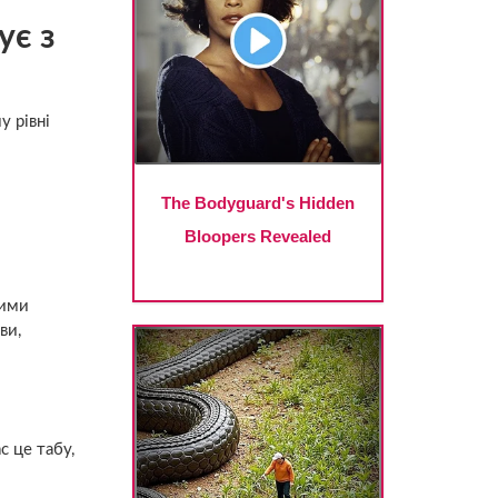
ує з
у рівні
лими
ви,
с це табу,