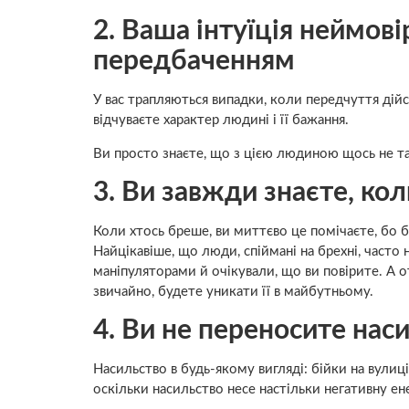
2. Ваша інтуїція неймов
передбаченням
У вас трапляються випадки, коли передчуття дійс
відчуваєте характер людині і її бажання.
Ви просто знаєте, що з цією людиною щось не так
3. Ви завжди знаєте, ко
Коли хтось бреше, ви миттєво це помічаєте, бо б
Найцікавіше, що люди, спіймані на брехні, часто
маніпуляторами й очікували, що ви повірите. А от
звичайно, будете уникати її в майбутньому.
4. Ви не переносите нас
Насильство в будь-якому вигляді: бійки на вулиці
оскільки насильство несе настільки негативну ене