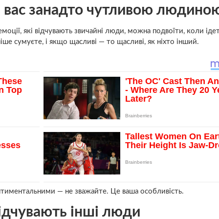
 вас занадто чутливою людино
 емоції, які відчувають звичайні люди, можна подвоїти, коли іде
іше сумуєте, і якщо щасливі — то щасливі, як ніхто інший.
нтиментальними — не зважайте. Це ваша особливість.
відчувають інші люди