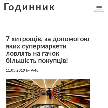
Skip
Годинник
to
Toggle
navig
content
7 хитрощів, за допомогою
яких супермаркети
ловлять на гачок
більшість покупців!
11.05.2019
by
Avtor