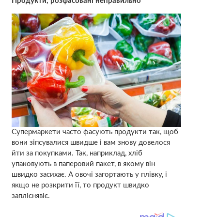
Продукти, розфасовані неправильно
Супермаркети часто фасують продукти так, щоб
вони зіпсувалися швидше і вам знову довелося
йти за покупками. Так, наприклад, хліб
упаковують в паперовий пакет, в якому він
швидко засихає. А овочі загортають у плівку, і
якщо не розкрити її, то продукт швидко
запліснявіє.