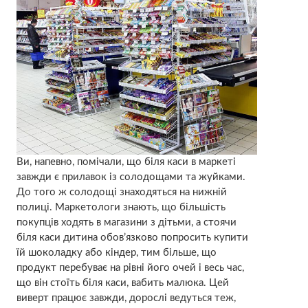
Ви, напевно, помічали, що біля каси в маркеті
завжди є прилавок із солодощами та жуйками.
До того ж солодощі знаходяться на нижній
полиці. Маркетологи знають, що більшість
покупців ходять в магазини з дітьми, а стоячи
біля каси дитина обов’язково попросить купити
їй шоколадку або кіндер, тим більше, що
продукт перебуває на рівні його очей і весь час,
що він стоїть біля каси, вабить малюка. Цей
виверт працює завжди, дорослі ведуться теж,