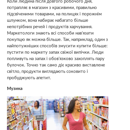
Коли людина після довгого робочого дня,
потрапляє в магазин з красивими, правильно
підсвіченими товарами, на полицях і порожнім
шлунком, вона набирає набагато більше
непотрібних речей і продуктів харчування.
Маркетологи знають всі способи нав’язати
покупцю як можна більше. Так, наприклад, один з
найпотужніших способів змусити купити більше:
пустити по маркету запах свіжої випічки. Люди
попливуть на запах і обов’язково захоплять пару
булочок. Точно так само діє красиво виставлене
світло, продукти виглядають соковито і
пробуджують апетит.
Музика