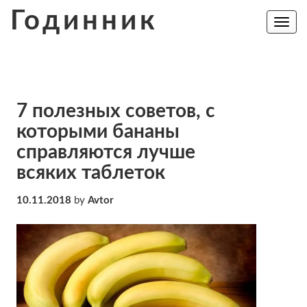
Skip
Годинник
to
Toggle
navig
content
7 полезных советов, с
которыми бананы
справляются лучше
всяких таблеток
10.11.2018
by
Avtor