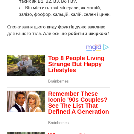
таких як B1, B2, B3, B6 і B9.
Він містить такі мінерали, як магній,
залізо, фосфор, кальцій, калій, селен і цинк.
Споживання цього виду фруктів дуже важливе
для нашого тіла. Але ось що
робити з шкіркою?