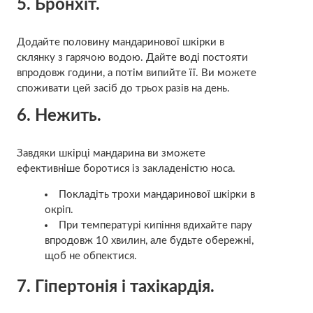
5. Бронхіт.
Додайте половину мандаринової шкірки в
склянку з гарячою водою. Дайте воді постояти
впродовж години, а потім випийте її. Ви можете
споживати цей засіб до трьох разів на день.
6. Нежить.
Завдяки шкірці мандарина ви зможете
ефективніше боротися із закладеністю носа.
Покладіть трохи мандаринової шкірки в
окріп.
При температурі кипіння вдихайте пару
впродовж 10 хвилин, але будьте обережні,
щоб не обпектися.
7. Гіпертонія і тахікардія.