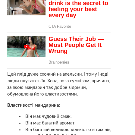
Цей плід дуже схожий на апельсин, і тому іноді
люди плутають їх. Хоча, поза сумнівом, причина,
за якою мандарин так добре відомий,
обумовлена його властивостями.
Властивості мандарина:
Він має чудовий смак.
Він має багатий аромат.
Він багатий великою кількістю вітамінів,