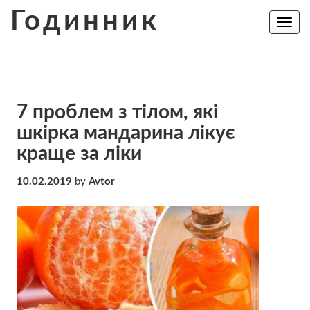
Skip
Годинник
to
Toggle
navig
content
7 проблем з тілом, які
шкірка мандарина лікує
краще за ліки
10.02.2019
by
Avtor