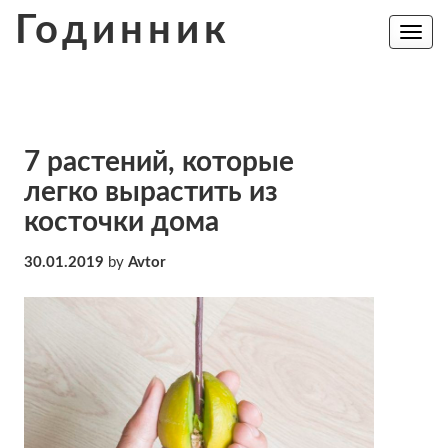
Skip
Годинник
to
Toggle
navig
content
7 растений, которые
легко вырастить из
косточки дома
30.01.2019
by
Avtor