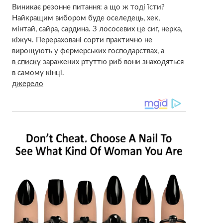
Виникає резонне питання: а що ж тоді їсти?
Найкращим вибором буде оселедець, хек,
мінтай, сайра, сардина. З лососевих це сиг, нерка,
кіжуч. Перераховані сорти практично не
вирощують у фермерських господарствах, а
в
списку
заражених ртуттю риб вони знаходяться
в самому кінці.
джерело