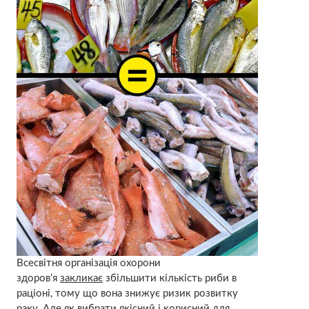
Всесвітня організація охорони
здоров’я
закликає
збільшити кількість риби в
раціоні, тому що вона знижує ризик розвитку
раку. Але як вибрати якісний і корисний для