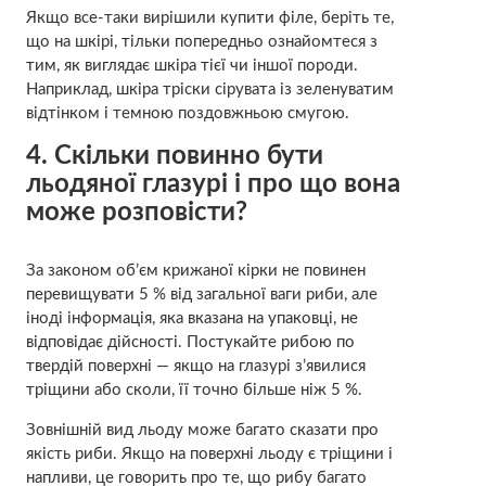
Якщо все-таки вирішили купити філе, беріть те,
що на шкірі, тільки попередньо ознайомтеся з
тим, як виглядає шкіра тієї чи іншої породи.
Наприклад, шкіра тріски сірувата із зеленуватим
відтінком і темною поздовжньою смугою.
4. Скільки повинно бути
льодяної глазурі і про що вона
може розповісти?
За законом об’єм крижаної кірки не повинен
перевищувати 5 % від загальної ваги риби, але
іноді інформація, яка вказана на упаковці, не
відповідає дійсності. Постукайте рибою по
твердій поверхні — якщо на глазурі з’явилися
тріщини або сколи, її точно більше ніж 5 %.
Зовнішній вид льоду може багато сказати про
якість риби. Якщо на поверхні льоду є тріщини і
напливи, це говорить про те, що рибу багато