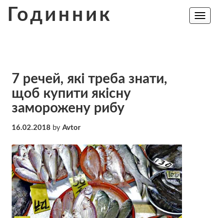
Skip
Годинник
to
Toggle
navig
content
7 речей, які треба знати,
щоб купити якісну
заморожену рибу
16.02.2018
by
Avtor