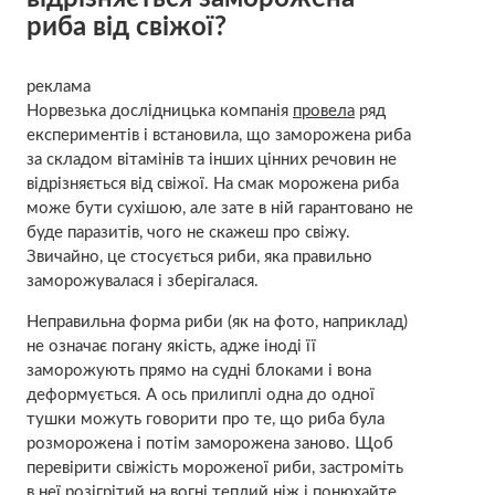
риба від свіжої?
реклама
Норвезька дослідницька компанія
провела
ряд
експериментів і встановила, що заморожена риба
за складом вітамінів та інших цінних речовин не
відрізняється від свіжої. На смак морожена риба
може бути сухішою, але зате в ній гарантовано не
буде паразитів, чого не скажеш про свіжу.
Звичайно, це стосується риби, яка правильно
заморожувалася і зберігалася.
Неправильна форма риби (як на фото, наприклад)
не означає погану якість, адже іноді її
заморожують прямо на судні блоками і вона
деформується. А ось прилиплі одна до одної
тушки можуть говорити про те, що риба була
розморожена і потім заморожена заново. Щоб
перевірити свіжість мороженої риби, застроміть
в неї розігрітий на вогні теплий ніж і понюхайте