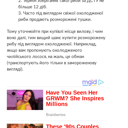
Термін зберігання такої риби за ДСТУ не
більше 12 діб.
Часто під виглядом свіжої охолодженої
риби продають розморожені тушки.
Тому уточнюйте при купівлі місце вилову, і чим
воно далі, тим вищий шанс купити розморожену
рибу під виглядом охолодженої. Наприклад,
якщо вам пропонують охолодженого
чилійського лосося, на жаль, це обман
(транспортують його тільки в замороженову
вигляді).