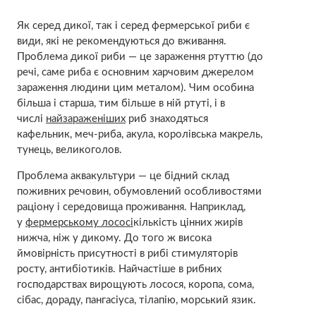
Як серед дикої, так і серед фермерської риби є
види, які не рекомендуються до вживання.
Проблема дикої риби — це зараження ртуттю (до
речі, саме риба є основним харчовим джерелом
зараження людини цим металом). Чим особина
більша і старша, тим більше в ній ртуті, і в
числі
найзараженіших
риб знаходяться
кафельник, меч-риба, акула, королівська макрель,
тунець, великоголов.
Проблема аквакультури — це бідний склад
поживних речовин, обумовлений особливостями
раціону і середовища проживання. Наприклад,
у
фермерському лососі
кількість цінних жирів
нижча, ніж у дикому. До того ж висока
ймовірність присутності в рибі стимуляторів
росту, антибіотиків. Найчастіше в рибних
господарствах вирощують лосося, коропа, сома,
сібас, дораду, пангасіуса, тілапію, морський язик.