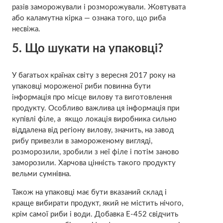
разів заморожували і розморожували. Жовтувата
або каламутна кірка — ознака того, що риба
несвіжа.
5. Що шукати на упаковці?
У багатьох країнах світу з вересня 2017 року на
упаковці мороженої риби повинна бути
інформація про місце вилову та виготовлення
продукту. Особливо важлива ця інформація при
купівлі філе, а якщо локація виробника сильно
віддалена від регіону вилову, значить, на завод
рибу привезли в замороженому вигляді,
розморозили, зробили з неї філе і потім заново
заморозили. Харчова цінність такого продукту
вельми сумнівна.
Також на упаковці має бути вказаний склад і
краще вибирати продукт, який не містить нічого,
крім самої риби і води. Добавка Е-452 свідчить