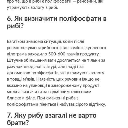
про те, що в рибі є поліфосфати — речовини, які
утримують вологу в рибі.
6. Як визначити поліфосфати в
рибі?
Багатьом знайома ситуація, коли після
розморожування рибного філе замість купленого
кілограма виходило 500-600 грамів продукту.
Штучне збільшення ваги досягається не тільки за
рахунок льодяної глазурі, але іноді і за
допомогою поліфосфатів, які утримують вологу
в товщі м’язів. Наявність цих речовин (якщо не
вказано на упаковці) в замороженому продукті
можна визначити за надмірним глянсовим
блиском філе. При смаженні риба з
поліфосфатами піниться і набуває сірого відтінку.
7. Яку рибу взагалі не варто
брати?