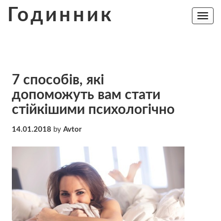
Skip
Годинник
to
Toggle
navig
content
7 способів, які
допоможуть вам стати
стійкішими психологічно
14.01.2018
by
Avtor