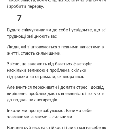
також знають, коли слід психологічно відпочити
і зробити перерву.
7
Будьте співчутливими до себе і усвідомте, що всі
труднощі зміцнюють вас
Люди, які зіштовхуються з певними напастями в
житті, стають сильнішими.
Звісно, це залежить від багатьох факторів:
наскільки великою є проблема, скільки
підтримки ви отримали, як впоратися.
Але вчитися переживати і долати стрес і досвід
вирішення проблем дають впевненість і готують
до подальших негараздів.
Інколи ми про це забуваємо. Бачимо себе
зламаними, а маємо – сильними.
Концентруйтесь на стійкості і дивіться на себе як