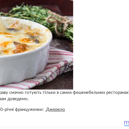
аву смачно готують тільки в самих фешенебельних ресторанах?
 вам доведемо.
70-річні француженки:
Джерело