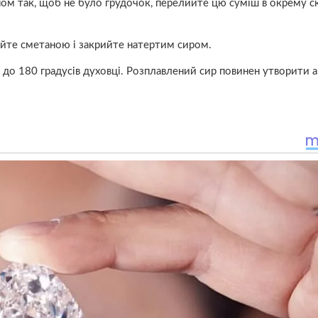
ном так, щоб не було грудочок, перелийте цю суміш в окрему 
ийте сметаною і закрийте натертим сиром.
й до 180 градусів духовці. Розплавлений сир повинен утворити 