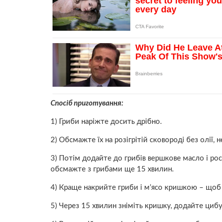
Спосіб приготування:
1) Гриби наріжте досить дрібно.
2) Обсмажте їх на розігрітій сковороді без олії, н
3) Потім додайте до грибів вершкове масло і росл
обсмажте з грибами ще 15 хвилин.
4) Краще накрийте гриби і м’ясо кришкою – щоб
5) Через 15 хвилин зніміть кришку, додайте циб