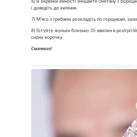
6) В окремій ємності змішайте сметану з борош
і доведіть до кипіння.
7) М’ясо з грибами розкладіть по горщикам, зал
8) Готуйте жульен близько 35 хвилин в розігріті
сирну корочку.
Смачного!