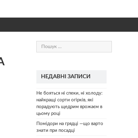
Пошук:
А
НЕДАВНІ ЗАПИСИ
!
Не бояться ні спеки, ні холоду:
найкращі сорти огірків, які
порадують щедрим врожаєм в
цьому році
Помідори на грядці —що варто
знати при посадці