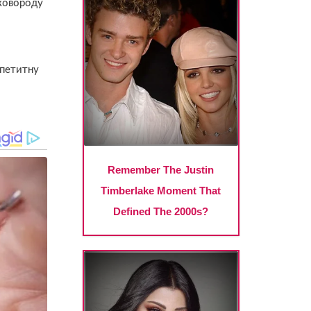
сковороду
апетитну