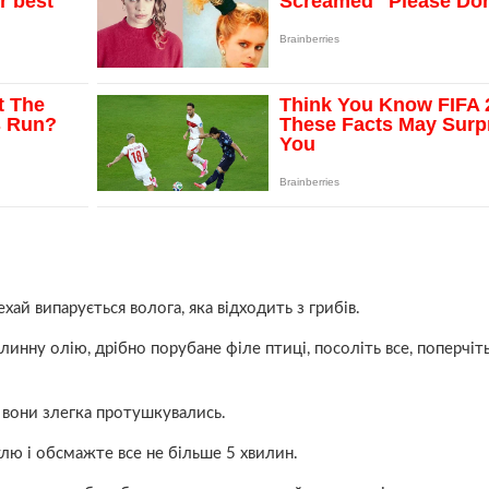
ехай випарується волога, яка відходить з грибів.
инну олію, дрібно порубане філе птиці, посоліть все, поперчіть
 вони злегка протушкувались.
улю і обсмажте все не більше 5 хвилин.