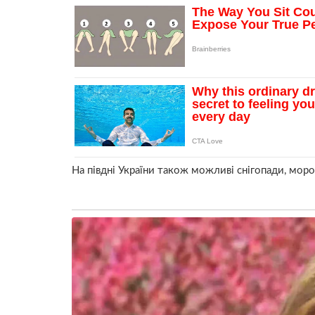
На півдні України також можливі снігопади, мороз