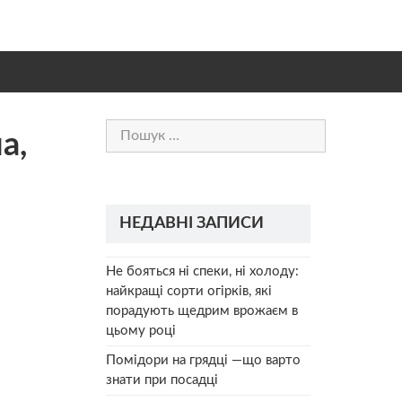
Пошук:
а,
НЕДАВНІ ЗАПИСИ
Не бояться ні спеки, ні холоду:
найкращі сорти огірків, які
порадують щедрим врожаєм в
цьому році
Помідори на грядці —що варто
знати при посадці