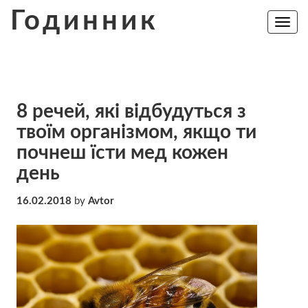
Skip
Годинник
to
Toggle
navig
content
8 речей, які відбудуться з
твоїм організмом, якщо ти
почнеш їсти мед кожен
день
16.02.2018
by
Avtor