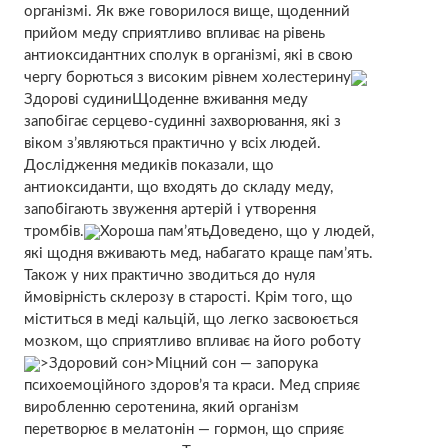
організмі. Як вже говорилося вище, щоденний
прийом меду сприятливо впливає на рівень
антиоксидантних сполук в організмі, які в свою
чергу борються з високим рівнем холестерину
Здорові судиниЩоденне вживання меду
запобігає серцево-судинні захворювання, які з
віком з’являються практично у всіх людей.
Дослідження медиків показали, що
антиоксиданти, що входять до складу меду,
запобігають звуження артерій і утворення
тромбів.
Хороша пам’ятьДоведено, що у людей,
які щодня вживають мед, набагато краще пам’ять.
Також у них практично зводиться до нуля
ймовірність склерозу в старості. Крім того, що
міститься в меді кальцій, що легко засвоюється
мозком, що сприятливо впливає на його роботу
>Здоровий сон>Міцний сон — запорука
психоемоційного здоров’я та краси. Мед сприяє
виробленню серотенина, який організм
перетворює в мелатонін — гормон, що сприяє