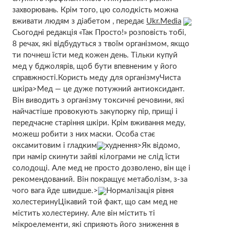
захворювань. Крім того, цю солодкість можна
вживати людям з діабетом , передає
Ukr.Media
Сьогодні редакція «Так Просто!» розповість тобі,
8 речах, які відбудуться з твоїм організмом, якщо
ти почнеш їсти мед кожен день. Тільки купуй
мед у бджолярів, щоб бути впевненим у його
справжності.Користь меду для організмуЧиста
шкіра>Мед — це дуже потужний антиоксидант.
Він виводить з організму токсичні речовини, які
найчастіше провокують закупорку пір, прищі і
передчасне старіння шкіри. Крім вживання меду,
можеш робити з них маски. Особа стає
оксамитовим і гладким
худнення>Як відомо,
при намір скинути зайві кілограми не слід їсти
солодощі. Але мед не просто дозволено, він ще і
рекомендований. Він покращує метаболізм, з-за
чого вага йде швидше.>
Нормалізація рівня
холестеринуЦікавий той факт, що сам мед не
містить холестерину. Але він містить ті
мікроелементи, які сприяють його зниження в