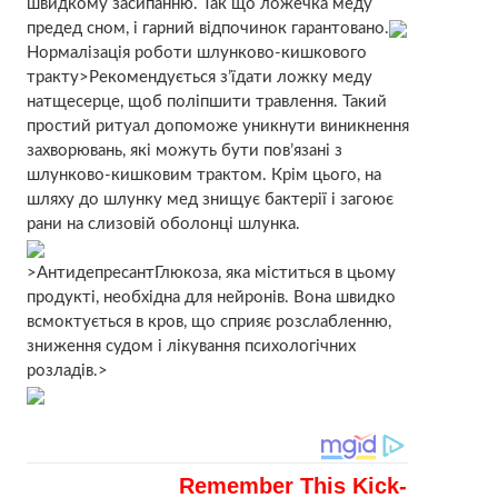
швидкому засипанню. Так що ложечка меду
предед сном, і гарний відпочинок гарантовано.
Нормалізація роботи шлунково-кишкового
тракту>Рекомендується з’їдати ложку меду
натщесерце, щоб поліпшити травлення. Такий
простий ритуал допоможе уникнути виникнення
захворювань, які можуть бути пов’язані з
шлунково-кишковим трактом. Крім цього, на
шляху до шлунку мед знищує бактерії і загоює
рани на слизовій оболонці шлунка.
>АнтидепресантГлюкоза, яка міститься в цьому
продукті, необхідна для нейронів. Вона швидко
всмоктується в кров, що сприяє розслабленню,
зниження судом і лікування психологічних
розладів.>