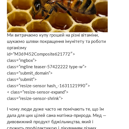
Ми витрачаємо купу грошей на різні вітаміни,
шукаємо шляхи покращення імунітету та роботи
організму
id=”M369452Composite621772″>
class=”mgbox”>
class=”mgline teaser-57422222 type-w”>
class=”submit_domain”>
class=”submit”>
class=”resize-sensor hash_-1631121990″>
< class=”resize-sensor-expand”>
class=”resize-sensor-shrink”>
І чому люди дуже часто не помічають те, що їм
дала для цих цілей сама матінка-природа. Мед —
дивовижний продукт бджільництва, який і
служить профілактикою і лікуванням різних