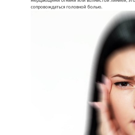
мерцающими огнями или волнистой линией, это
сопровождаться головной болью.