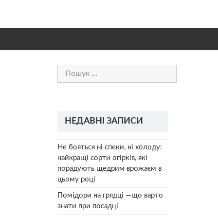
Пошук:
НЕДАВНІ ЗАПИСИ
Не бояться ні спеки, ні холоду:
найкращі сорти огірків, які
порадують щедрим врожаєм в
цьому році
Помідори на грядці —що варто
знати при посадці