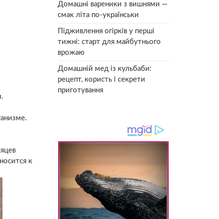
Домашні вареники з вишнями —
смак літа по-українськи
Підживлення огірків у перші
тижні: старт для майбутнього
врожаю
Домашній мед із кульбаби:
рецепт, користь і секрети
приготування
.
ганизме.
сяцев
носится к