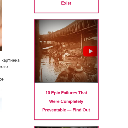
 картинка
ного
он