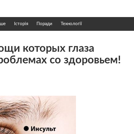
нше
Історія
Поради
Технології
мощи которых глаза
роблемах со здоровьем!