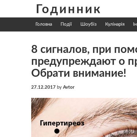
Skip
Годинник
to
content
Головна
Події
Шоубіз
Кулінарія
І
8 сигналов, при по
предупреждают о п
Обрати внимание!
27.12.2017
by
Avtor