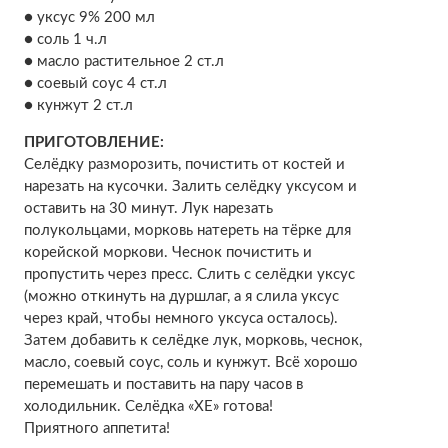
● уксус 9% 200 мл
● соль 1 ч.л
● масло растительное 2 ст.л
● соевый соус 4 ст.л
● кунжут 2 ст.л
ПРИГОТОВЛЕНИЕ:
Селёдку разморозить, почистить от костей и
нарезать на кусочки. Залить селёдку уксусом и
оставить на 30 минут. Лук нарезать
полукольцами, морковь натереть на тёрке для
корейской моркови. Чеснок почистить и
пропустить через пресс. Слить с селёдки уксус
(можно откинуть на дуршлаг, а я слила уксус
через край, чтобы немного уксуса осталось).
Затем добавить к селёдке лук, морковь, чеснок,
масло, соевый соус, соль и кунжут. Всё хорошо
перемешать и поставить на пару часов в
холодильник. Селёдка «ХЕ» готова!
Приятного аппетита!