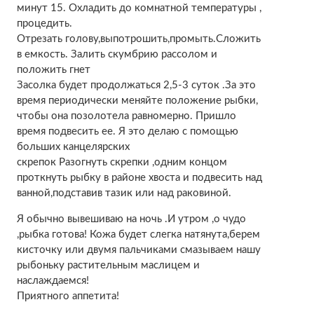
минут 15. Охладить до комнатной температуры ,
процедить.
Отрезать голову,выпотрошить,промыть.Сложить
в емкость. Залить скумбрию рассолом и
положить гнет
Засолка будет продолжаться 2,5-3 суток .За это
время периодически меняйте положение рыбки,
чтобы она позолотела равномерно. Пришло
время подвесить ее. Я это делаю с помощью
больших канцелярских
скрепок Разогнуть скрепки ,одним концом
проткнуть рыбку в районе хвоста и подвесить над
ванной,подставив тазик или над раковиной.
Я обычно вывешиваю на ночь .И утром ,о чудо
,рыбка готова! Кожа будет слегка натянута,берем
кисточку или двумя пальчиками смазываем нашу
рыбоньку растительным маслицем и
наслаждаемся!
Приятного аппетита!