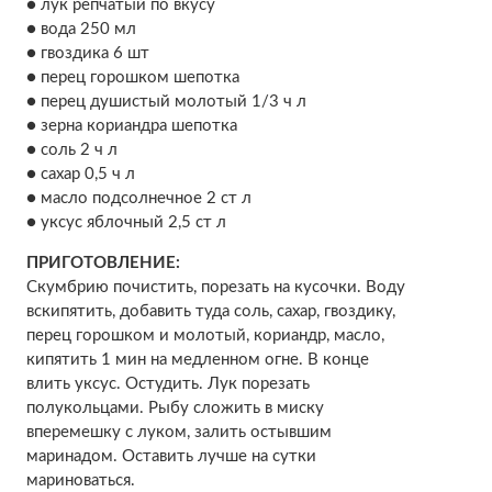
● лук репчатый по вкусу
● вода 250 мл
● гвоздика 6 шт
● перец горошком шепотка
● перец душистый молотый 1/3 ч л
● зерна кориандра шепотка
● соль 2 ч л
● сахар 0,5 ч л
● масло подсолнечное 2 ст л
● уксус яблочный 2,5 ст л
ПРИГОТОВЛЕНИЕ:
Скумбрию почистить, порезать на кусочки. Воду
вскипятить, добавить туда соль, сахар, гвоздику,
перец горошком и молотый, кориандр, масло,
кипятить 1 мин на медленном огне. В конце
влить уксус. Остудить. Лук порезать
полукольцами. Рыбу сложить в миску
вперемешку с луком, залить остывшим
маринадом. Оставить лучше на сутки
мариноваться.