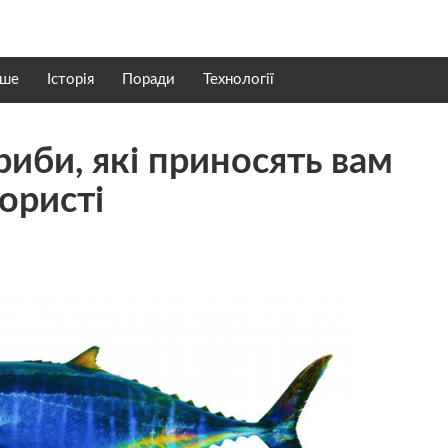
нше
Історія
Поради
Технології
риби, які приносять вам
ористі