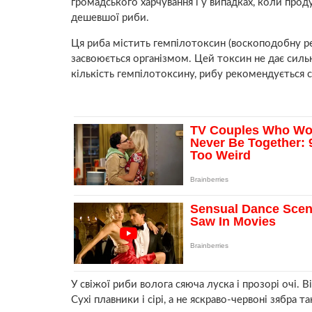
громадського харчування і у випадках, коли проду
дешевшої риби.
Ця риба містить гемпілотоксин (воскоподобну ре
засвоюється організмом. Цей токсин не дає сил
кількість гемпілотоксину, рибу рекомендується с
У свіжої риби волога сяюча луска і прозорі очі. В
Сухі плавники і сірі, а не яскраво-червоні зябра 