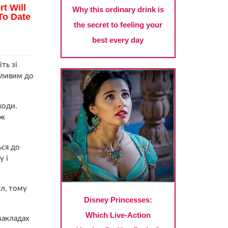
ть зі
тливим до
ходи.
ож
ься до
у і
ил, тому
закладах