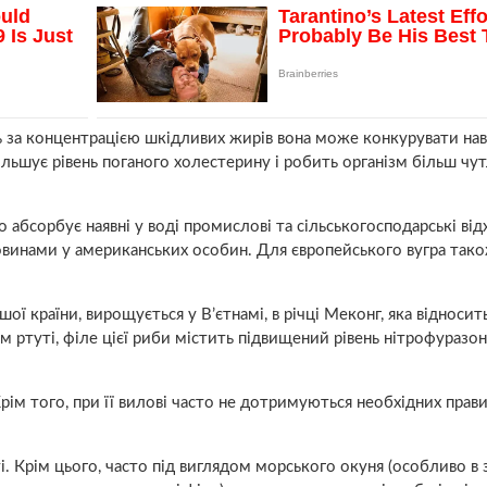
ь за концентрацією шкідливих жирів вона може конкурувати наві
ільшує рівень поганого холестерину і робить організм більш чу
 абсорбує наявні у воді промислові та сільськогосподарські від
овинами у американських особин. Для європейського вугра так
ої країни, вирощується у В’єтнамі, в річці Меконг, яка відносит
ім ртуті, філе цієї риби містить підвищений рівень нітрофуразон
рім того, при її вилові часто не дотримуються необхідних прав
. Крім цього, часто під виглядом морського окуня (особливо в 