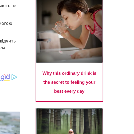
вають не
омогою
свідчить
ула