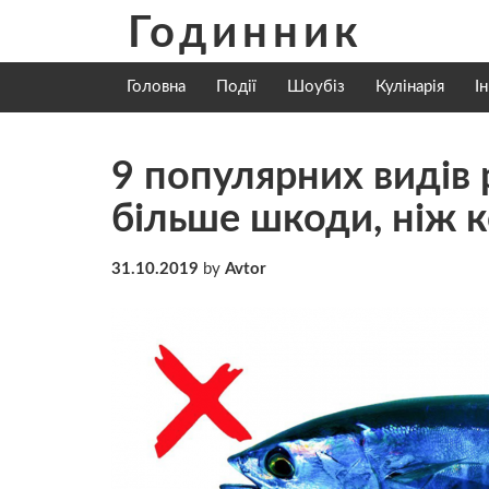
Skip
Годинник
to
content
Головна
Події
Шоубіз
Кулінарія
І
9 популярних видів 
більше шкоди, ніж к
31.10.2019
by
Avtor