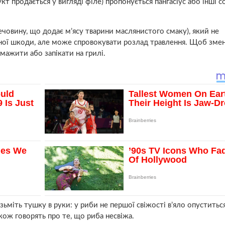
кт продається у вигляді філе) пропонується пангасіус або інші с
човину, що додає м’ясу тварини маслянистого смаку), який не
ьної шкоди, але може спровокувати розлад травлення. Щоб зм
мажити або запікати на грилі.
ізьміть тушку в руки: у риби не першої свіжості в’яло опуститься
також говорять про те, що риба несвіжа.