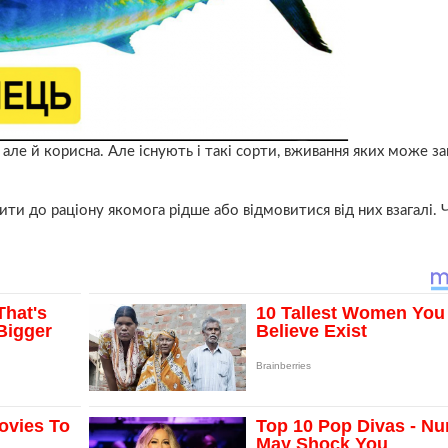
але й корисна. Але існують і такі сорти, вживання яких може з
ити до раціону якомога рідше або відмовитися від них взагалі. 