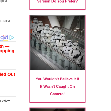
орти
еншити
 хвіст.