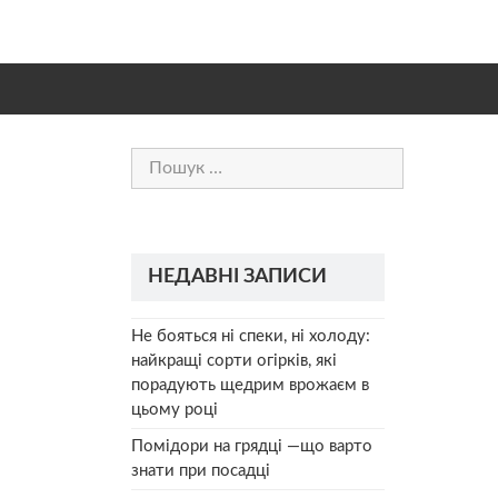
Пошук:
НЕДАВНІ ЗАПИСИ
Не бояться ні спеки, ні холоду:
найкращі сорти огірків, які
порадують щедрим врожаєм в
цьому році
Помідори на грядці —що варто
знати при посадці