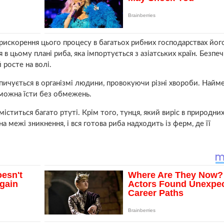
прискорення цього процесу в багатьох рибних господарствах йог
 цьому плані риба, яка імпортується з азіатських країн. Безпеч
 росте на волі.
опичується в організмі людини, провокуючи різні хвороби. Найм
 можна їсти без обмежень.
іститься багато ртуті. Крім того, тунця, який виріс в природних
а межі зникнення, і вся готова риба надходить із ферм, де її