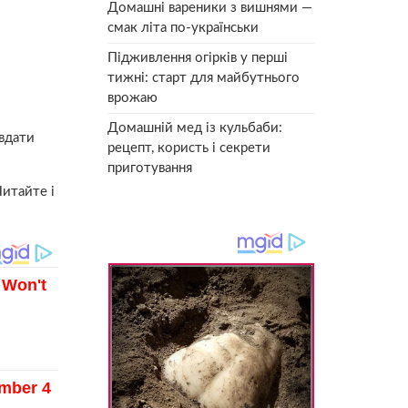
Домашні вареники з вишнями —
смак літа по-українськи
Підживлення огірків у перші
тижні: старт для майбутнього
врожаю
Домашній мед із кульбаби:
авдати
рецепт, користь і секрети
приготування
Читайте і