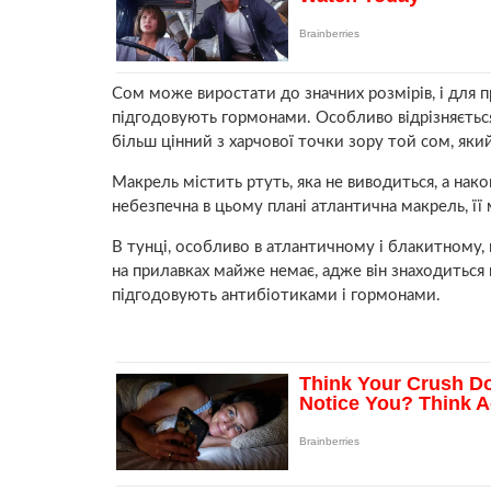
Сом може виростати до значних розмірів, і для 
підгодовують гормонами. Особливо відрізняється в
більш цінний з харчової точки зору той сом, який
Макрель містить ртуть, яка не виводиться, а нак
небезпечна в цьому плані атлантична макрель, її
В тунці, особливо в атлантичному і блакитному, м
на прилавках майже немає, адже він знаходиться н
підгодовують антибіотиками і гормонами.