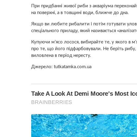
При придбанні живої риби з акваріума переконайт
на поверхні, а в товщині води, ближче до дна.
Якщо ви любите рибалити і потім готувати улов
спеціального приладу, який називається «аналізат
Купуючи м’ясо лосося, вибирайте те, у якого в м
про те, що його підфарбовували. Не беріть рибу, у
виловлена в період нересту.
Джерело: tutkatamka.com.ua