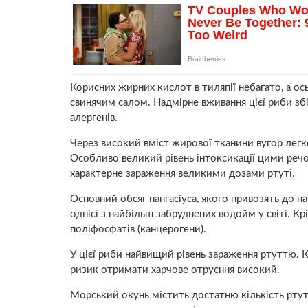
Корисних жирних кислот в тиляпії небагато, а ос
свинячим салом. Надмірне вживання цієї риби зб
алергенів.
Через високий вміст жирової тканини вугор легко
Особливо великий рівень інтоксикації цими реч
характерне зараження великими дозами ртуті.
Основний обсяг пангасіуса, якого привозять до наш
однієї з найбільш забруднених водойм у світі. Кр
поліфосфатів (канцерогени).
У цієї риби найвищий рівень зараження ртуттю. К
ризик отримати харчове отруєння високий.
Морський окунь містить достатню кількість ртуті