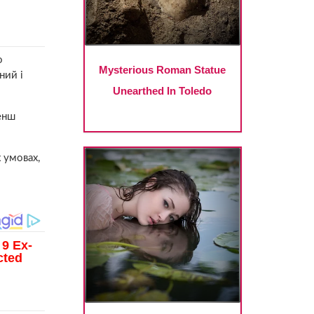
о
ний і
енш
 умовах,