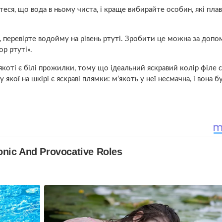
еся, що вода в ньому чиста, і краще вибирайте особин, які пла
, перевірте водойму на рівень ртуті. Зробити це можна за доп
ор ртуті».
’якоті є білі прожилки, тому що ідеальний яскравий колір філе 
 якої на шкірі є яскраві плямки: м’якоть у неї несмачна, і вона б