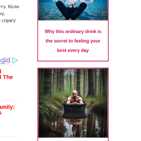
ету. Коли
чу,
 спрагу