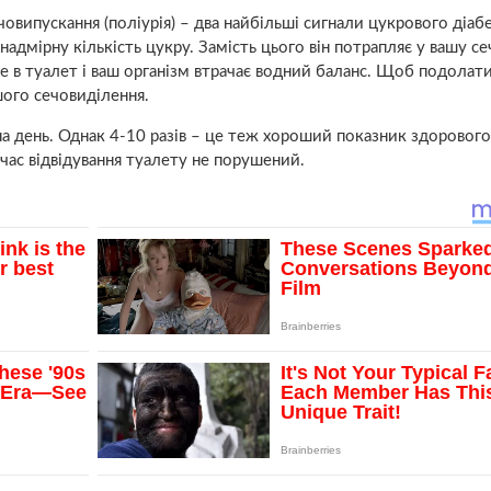
човипускання (поліурія) – два найбільші сигнали цукрового діаб
надмірну кількість цукру. Замість цього він потрапляє у вашу се
те в туалет і ваш організм втрачає водний баланс. Щоб подолати
шого сечовиділення.
на день. Однак 4-10 разів – це теж хороший показник здорового
 час відвідування туалету не порушений.