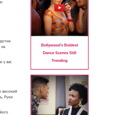
е:
 дотик
 на
и у вас
що високий
нь. Руки
 його