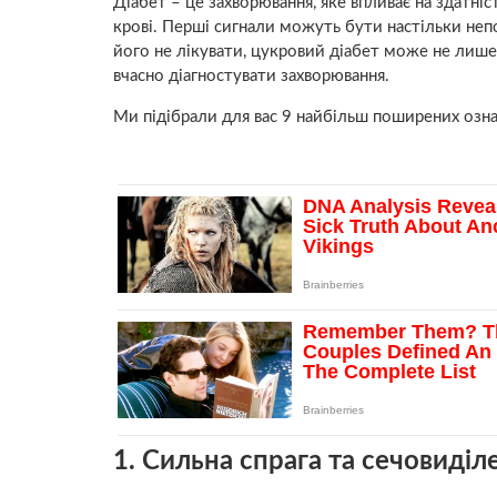
Діабет – це захворювання, яке впливає на здатніс
крові. Перші сигнали можуть бути настільки неп
його не лікувати, цукровий діабет може не лише 
вчасно діагностувати захворювання.
Ми підібрали для вас 9 найбільш поширених ознак
1. Сильна спрага та сечовиділ