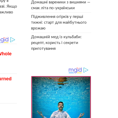
кру в
Домашні вареники з вишнями —
єві. Якщо
смак літа по-українськи
важливо
Підживлення огірків у перші
тижні: старт для майбутнього
врожаю
Домашній мед із кульбаби:
рецепт, користь і секрети
приготування