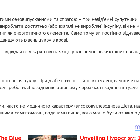
астими сечовипусканнями та спрагою – три невід’ємні супутники
виробляти достатньо (або взагалі не виробляє) інсуліну, він не 
ини як енергетичного елемента. Саме тому ви постійно відчува
підвищують рівень цукру в крові.
ідвідайте лікаря, навіть, якщо у вас немає ніяких інших ознак 
ого рівня цукру. При діабеті ви постійно втомлені, вам хочетьс
и для роботи. Зневоднення організму через часті ходіння в туале
и, часто не медичного характеру (високовуглеводнева дієта, на
 з іншими симптомами, поданими вище, вона може бути ознакою д