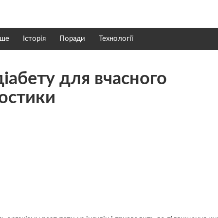
нше
Історія
Поради
Технології
діабету для вчасного
ностики