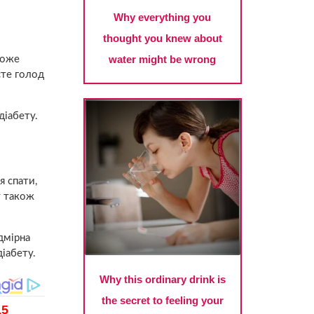
може
єте голод
діабету.
я спати,
т також
дмірна
іабету.