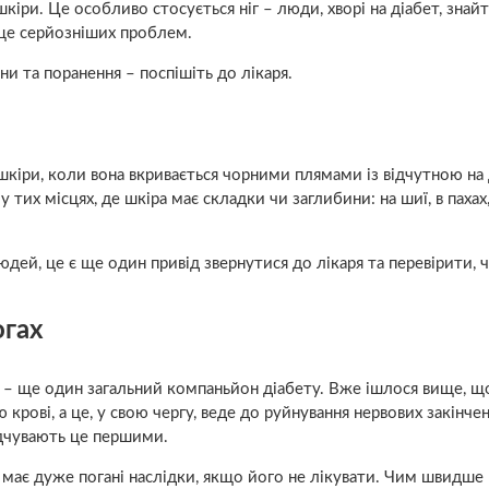
ри. Це особливо стосується ніг – люди, хворі на діабет, знайт
 ще серйозніших проблем.
и та поранення – поспішіть до лікаря.
шкіри, коли вона вкривається чорними плямами із відчутною на
их місцях, де шкіра має складки чи заглибини: на шиї, в пахах,
ей, це є ще один привід звернутися до лікаря та перевірити, ч
огах
г) – ще один загальний компаньйон діабету. Вже ішлося вище, 
 крові, а це, у свою чергу, веде до руйнування нервових закінче
відчувають це першими.
е має дуже погані наслідки, якщо його не лікувати. Чим швидше