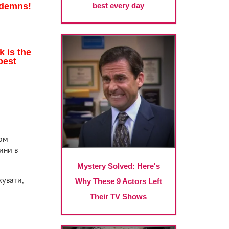
ком
ини в
кувати,