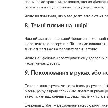
проникає до уражених та пошкоджених ділянок шкі
бережіть ноги від поранень, щоб уберегтися від
Якщо ви помітили, що у вас довго загоюються ран
8. Темні плями на шкірі
Чорний акантоз – це такий феномен пігментації 
жорсткуватою поверхнею. Такі плями виникають у т
ліктьових згинах, на фалангах пальців тощо.
Якщо цей феномен спостерігається у здорових люд
часом немає діабету.
9. Поколювання в руках або н
Поколювання в руках чи ногах (пальцях рук та ні
рівень цукру в крові спричиняє погану циркуляцію
та ноги, найвіддаленіші від серця частини тіла, 
Цукровий діабет – це хронічне захворювання, як