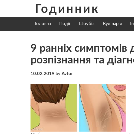
Skip
Годинник
to
content
Головна
Події
Шоубіз
Кулінарія
І
9 ранніх симптомів 
розпізнання та діаг
10.02.2019
by
Avtor