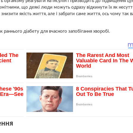
ть організму реагувати на інсулін і призводить до підвищення цу
омітними, що деякі люди можуть одразу відкинути їх як несутт
знизити якість життя, але і забрати саме життя, ось чому так 
 раннього діабету для вчасного запобігання хворобі.
ення