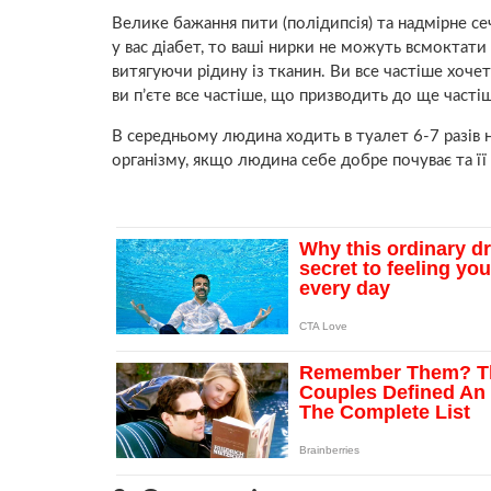
Велике бажання пити (полідипсія) та надмірне се
у вас діабет, то ваші нирки не можуть всмоктати 
витягуючи рідину із тканин. Ви все частіше хоче
ви п’єте все частіше, що призводить до ще часті
В середньому людина ходить в туалет 6-7 разів 
організму, якщо людина себе добре почуває та її