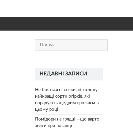
Пошук:
НЕДАВНІ ЗАПИСИ
Не бояться ні спеки, ні холоду:
найкращі сорти огірків, які
порадують щедрим врожаєм в
цьому році
Помідори на грядці —що варто
знати при посадці