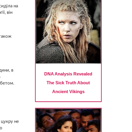
сиділа на
ї, він
 також
дини, в
а
абетом.
 цукру не
но