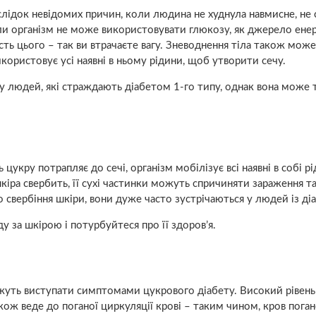
аслідок невідомих причин, коли людина не худнула навмисне, не 
коли організм не може використовувати глюкозу, як джерело енергі
ть цього – так ви втрачаєте вагу. Зневоднення тіла також може
икористовує усі наявні в ньому рідини, щоб утворити сечу.
а у людей, які страждають діабетом 1-го типу, однак вона може
цукру потрапляє до сечі, організм мобілізує всі наявні в собі рі
шкіра свербить, її сухі частинки можуть спричиняти зараження т
 свербіння шкіри, вони дуже часто зустрічаються у людей із ді
ду за шкірою і потурбуйтеся про її здоров’я.
ожуть виступати симптомами цукрового діабету. Високий рівень
кож веде до поганої циркуляції крові – таким чином, кров пога