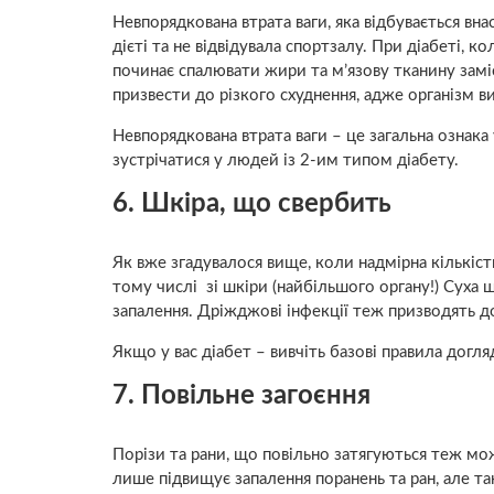
Невпорядкована втрата ваги, яка відбувається вн
дієті та не відвідувала спортзалу. При діабеті, 
починає спалювати жири та м’язову тканину заміс
призвести до різкого схуднення, адже організм в
Невпорядкована втрата ваги – це загальна ознак
зустрічатися у людей із 2-им типом діабету.
6. Шкіра, що свербить
Як вже згадувалося вище, коли надмірна кількість 
тому числі зі шкіри (найбільшого органу!) Суха 
запалення. Дріжджові інфекції теж призводять до
Якщо у вас діабет – вивчіть базові правила догля
7. Повільне загоєння
Порізи та рани, що повільно затягуються теж м
лише підвищує запалення поранень та ран, але та