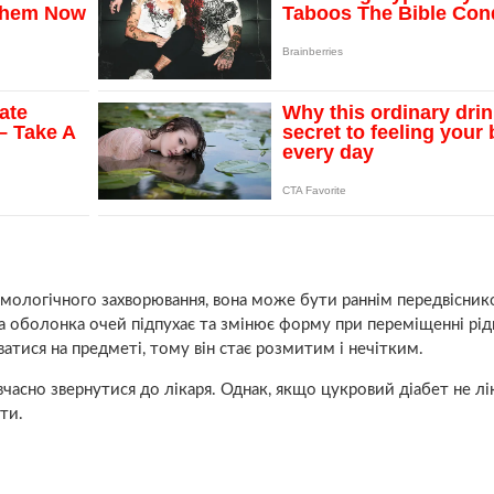
ьмологічного захворювання, вона може бути раннім передвісни
на оболонка очей підпухає та змінює форму при переміщенні рід
атися на предметі, тому він стає розмитим і нечітким.
 вчасно звернутися до лікаря. Однак, якщо цукровий діабет не лі
ти.