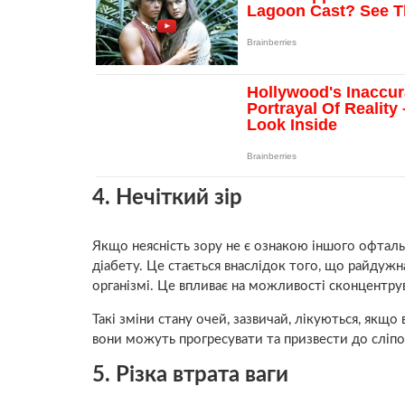
4. Нечіткий зір
Якщо неясність зору не є ознакою іншого офтал
діабету. Це стається внаслідок того, що райдуж
організмі. Це впливає на можливості сконцентрув
Такі зміни стану очей, зазвичай, лікуються, якщо
вони можуть прогресувати та призвести до сліпо
5. Різка втрата ваги