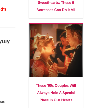
душу
ках