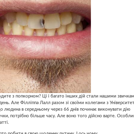
 ходите з попкорном? Ці і багато інших дій стали нашими звичкам
ень. Але Філліппа Лалл разом зі своїми колегами з Університе
що людина в середньому через 66 днів починає виконувати дію
ки, потрібно більше часу. Але воно того дійсно варте. Особли
атті.
арто робити в свою щоденну рутину. І ось чому.