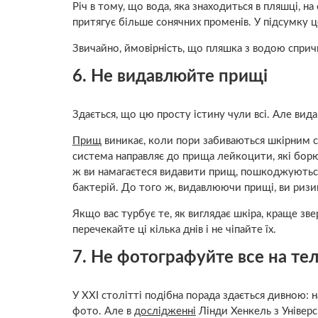
Річ в тому, що вода, яка знаходиться в пляшці, на
притягує більше сонячних променів. У підсумку
Звичайно, ймовірність, що пляшка з водою спричи
6. Не видавлюйте прищі
Здається, що цю просту істину чули всі. Але ви
Прищ
виникає, коли пори забиваються шкірним с
система направляє до прища лейкоцити, які борю
ж ви намагаєтеся видавити прищ, пошкоджуються
бактерій. До того ж, видавлюючи прищі, ви ризи
Якщо вас турбує те, як виглядає шкіра, краще з
перечекайте ці кілька днів і не чіпайте їх.
7. Не фотографуйте все на те
У XXI столітті подібна порада здається дивною: 
фото. Але в
дослідженні
Лінди Хенкель з Універс