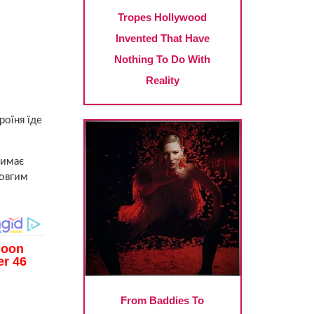
роїня їде
римає
довгим