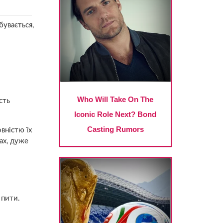
бувається,
сть
вністю їх
ах, дуже
 пити.