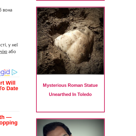
б вона
ті, у неї
чію
або