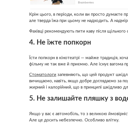
Крім цього, в періоди, коли ви просто думаєте пр
але тверда їжа при цьому не надходить. А надмі
Фахівці рекомендують пити каву після щільного с
4. Не їжте попкорн
Їсти попкорн в кінотеатрі — майже традиція, хоча
фільму не так вже й приємно. Але існує вагома п
Стоматологи
запевняють, що цей продукт шкідлив
вичищаємо, навіть, якщо добре доглядаємо за п
жирний і калорійний, що в принципі шкідливо дл
5. Не залишайте пляшку з вод
Якщо у вас є автомобіль, то з великою ймовірніс
Але це досить небезпечно. Особливо влітку.