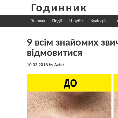
Skip
Годинник
to
content
Головна
Події
Шоубіз
Кулінарія
І
9 всім знайомих зви
відмовитися
10.02.2018
by
Avtor