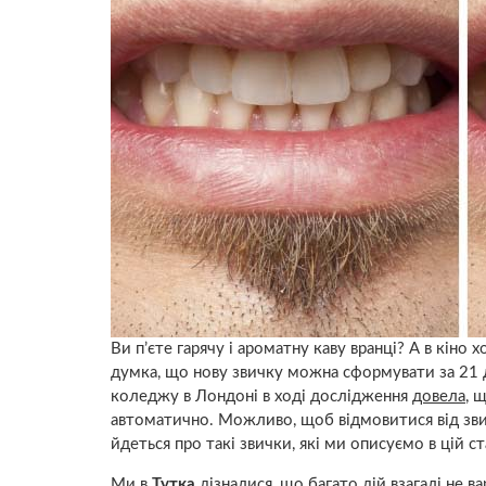
Ви п’єте гарячу і ароматну каву вранці? А в кіно
думка, що нову звичку можна сформувати за 21 д
коледжу в Лондоні в ході дослідження
довела
, 
автоматично. Можливо, щоб відмовитися від звич
йдеться про такі звички, які ми описуємо в цій ст
Ми в
Тутка
дізналися, що багато дій взагалі не в