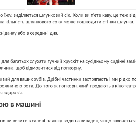
о їжу, виділяється шлунковий сік. Коли ви п’єте каву, це теж від
рна кількість шлункового соку може пошкодити стінки шлунка.
ніданку або в середині дня.
 для багатьох слухати гучний хрускіт на сусідньому сидінні замі
ричина, щоб відмовитися від попкорну.
ий для ваших зубів. Дрібні частинки застрягають і ми рідко по
орожниною рота. До того ж попкорн, який продають в кінотеатр
я здоров’я.
ою в машині
тю ви возите в салоні пляшку води на випадок, якщо захочеться