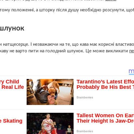
ому положенні, а шторку після душу необхідно розсунути, що
 шлунок
и натщесерце. І незважаючи на те, що кава має корисні властивос
що каву не варто пити на голодний шлунок. Це може викликати
пе