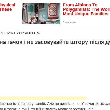
и і пристібатися в авто.
а гачок і не засовувайте штору після 
ємо їх на гачок у ванній. Але це негігієнічно. У вологих склад
о шторки в душі, то в її складках може завестися
цвіль
.