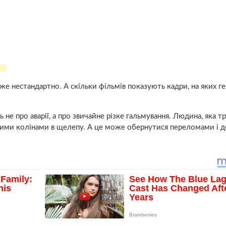
е нестандартно. А скільки фільмів показують кадри, на яких ге
ь не про аварії, а про звичайне різке гальмування. Людина, яка т
сними колінами в щелепу. А це може обернутися переломами і 