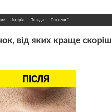
нше
Історія
Поради
Технології
чок, від яких краще скорі