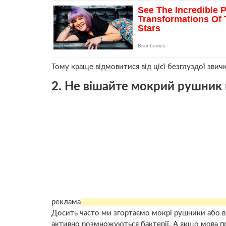
Тому краще відмовитися від цієї безглуздої звичк
2. Не вішайте мокрий рушник н
реклама
Досить часто ми згортаємо мокрі рушники або віша
активно розмножуються бактерії. А якщо мова пр