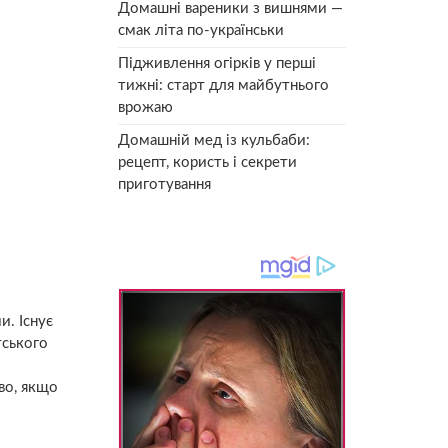
Домашні вареники з вишнями —
смак літа по-українськи
Підживлення огірків у перші
тижні: старт для майбутнього
врожаю
Домашній мед із кульбаби:
рецепт, користь і секрети
приготування
и. Існує
тського
во, якщо