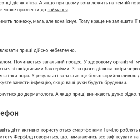
 сонці діє як лінза. А якщо при цьому вона лежить на темній пове
 це може призвести до
займання
.
нить пожежу, мала, але вона існує. Тому краще не залишати її 
давлювати прищі дійсно небезпечно.
алом. Починається запальний процес. У здоровому організмі ім
ться зі шкідливими бактеріями. З-за цього ділянка шкіри черво
 стінки пори. У результаті вона стає ще більш сприйнятливою 
куєте занести інфекцію, якщо ваші руки будуть брудними.
вернутися до дерматолога. А якщо прищі виникають дуже рідко, 
лефон
навіть діти активно користуються смартфонами і вміло роблять 
итету Ферфілд говориться, що, намагаючись все зафіксувати на