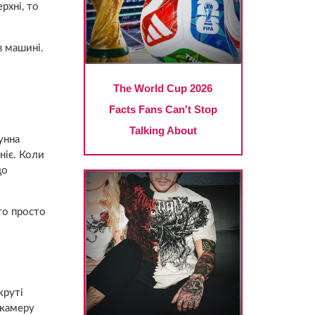
рхні, то
в машині.
унна
ніє. Коли
до
то просто
круті
 камеру