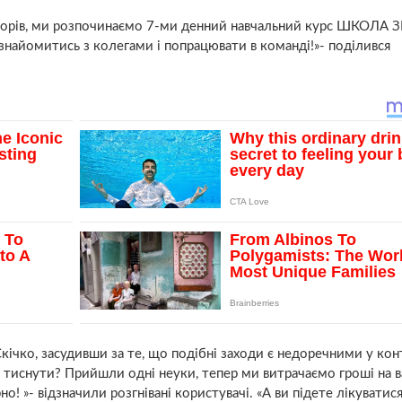
борів, ми розпочинаємо 7-ми денний навчальний курс ШКОЛА З
найомитись з колегами і попрацювати в команді!»- поділився
Скічко, засудивши за те, що подібні заходи є недоречними у кон
ки тиснути? Прийшли одні неуки, тепер ми витрачаємо гроші на 
о! »- відзначили розгнівані користувачі. «А ви підете лікуватис