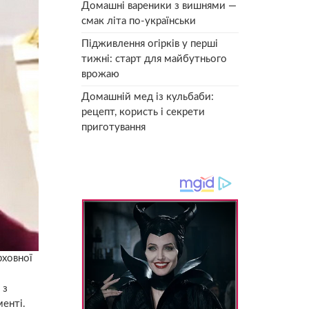
Домашні вареники з вишнями —
смак літа по-українськи
Підживлення огірків у перші
тижні: старт для майбутнього
врожаю
Домашній мед із кульбаби:
рецепт, користь і секрети
приготування
рховної
 з
менті.