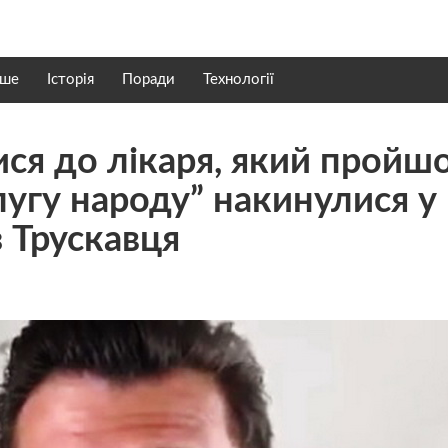
нше
Історія
Поради
Технології
ися до лікаря, який пройшо
лугу народу” накинулися у
 Трускавця