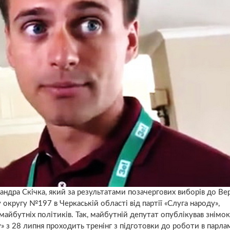
андра Скічка, який за результатами позачергових виборів до Ве
ругу №197 в Черкаській області від партії «Слуга народу»,
я майбутніх політиків. Так, майбутній депутат опублікував знімок
у» з 28 липня проходить тренінг з підготовки до роботи в парла