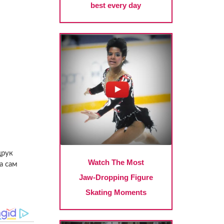
друк
на сам