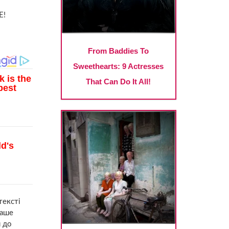
Е!
тексті
ваше
я до