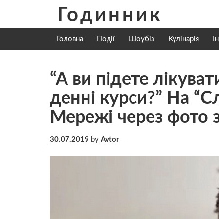
Skip
Годинник
to
content
Головна
Події
Шоубіз
Кулінарія
І
“А ви підете лікуват
денні курси?” На “С
Мережі через фото з
30.07.2019
by
Avtor