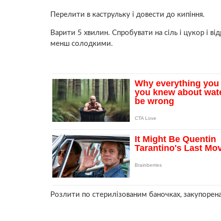
Перелити в каструльку і довести до кипіння.
Варити 5 хвилин. Спробувати на сіль і цукор і в
менш солодкими.
Розлити по стерилізованим баночках, закупорена