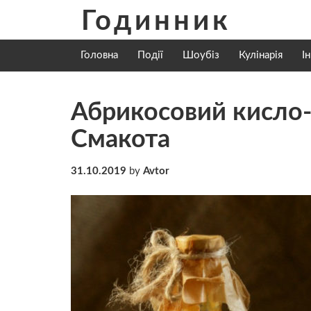
Skip
Годинник
to
content
Головна
Події
Шоубіз
Кулінарія
І
Абрикосовий кисло-
Смакота
31.10.2019
by
Avtor