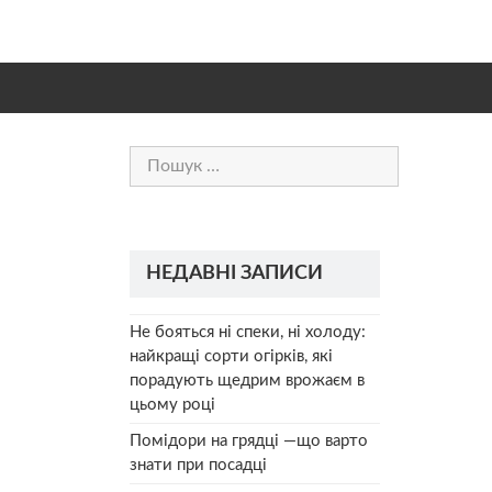
Пошук:
НЕДАВНІ ЗАПИСИ
Не бояться ні спеки, ні холоду:
найкращі сорти огірків, які
порадують щедрим врожаєм в
цьому році
Помідори на грядці —що варто
знати при посадці