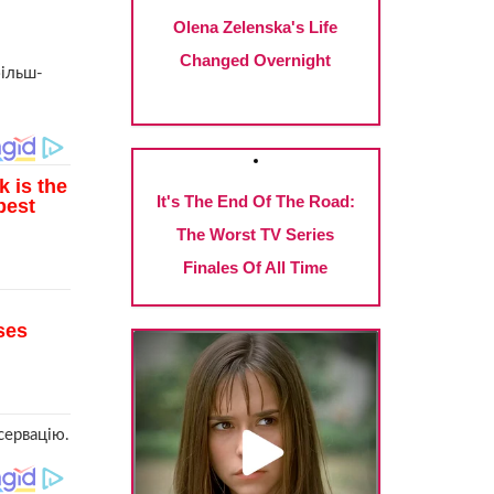
більш-
сервацію.