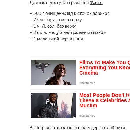
Для вас підготувала редакція
Файно
– 500 г очищених від кісточок абрикос
– 75 мл фруктового оцту
– 1 ч. Л. солі без верху
– 3 ст. л. меду з нейтральним смаком
– 1 маленький перчик чилі
Всі інгредієнти скласти в блендер і подрібнити.