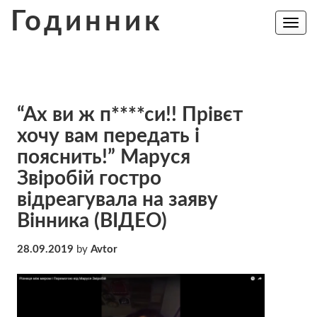
Skip
Годинник
to
Toggle
navig
content
“Ах ви ж п****си!! Прівєт
хочу вам передать і
пояснить!” Маруся
Звіробій гостро
відреагувала на заяву
Вінника (ВІДЕО)
28.09.2019
by
Avtor