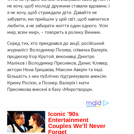
не хочу, щоб молоді дружини ставали вдовами, і
я не хочу, щоб страждали діти. Давайте не
забувати, ми прийшли у цей світ, щоб навчитися
любити, а не забирати життя один одного. Усім
мир, всем мир», – говорить в ролику Винник.
Серед тих, хто приєднався до акції, російський
журналіст Володимир Познер, співачка Валерія,
продюсер Ігор Крутой, виконавці Дмитро
Маліков і Володимир Пресняков, Денис Клявер,
актори Нона Гришаєва, Максим Аверін та інші.
Більшість з них публічно підтримували анексію
Криму Росією, а Познер, Валерія і мати
Преснякова внесені в базу «Миротворця».