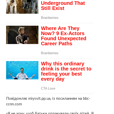
Повідомляє miysvit.pp.ua, із посиланням на bbc-
ccnn.com
«Я не хочу, щоб батьки оплакували своїх дітей. Я