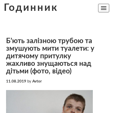
Skip
Годинник
to
Toggle
navig
content
Б’ють залізною трубою та
змушують мити туалети: у
дитячому притулку
жахливо знущаються над
дітьми (фото, відео)
11.08.2019
by
Avtor