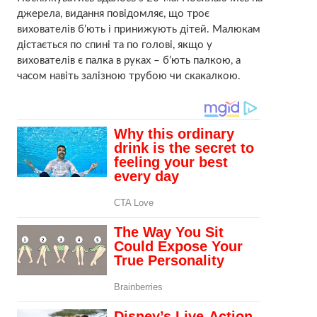
джерела, видання повідомляє, що троє
вихователів б’ють і принижують дітей. Малюкам
дістається по спині та по голові, якщо у
вихователів є палка в руках – б’ють палкою, а
часом навіть залізною трубою чи скакалкою.