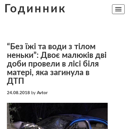
Skip
Годинник
to
Toggle
navig
content
“Без їжі та води з тілом
неньки”: Двоє малюків дві
доби провели в лісі біля
матері, яка загинула в
ДТП
24.08.2018
by
Avtor