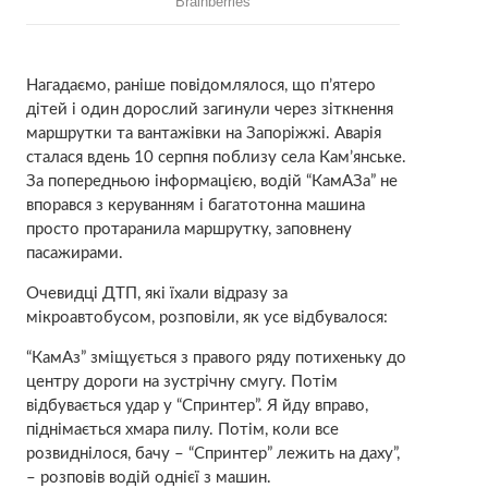
Нагадаємо, раніше повідомлялося, що п’ятеро
дітей і один дорослий загинули через зіткнення
маршрутки та вантажівки на Запоріжжі. Аварія
сталася вдень 10 серпня поблизу села Кам’янське.
За попередньою інформацією, водій “КамАЗа” не
впорався з керуванням і багатотонна машина
просто протаранила маршрутку, заповнену
пасажирами.
Очевидці ДТП, які їхали відразу за
мікроавтобусом, розповіли, як усе відбувалося:
“КамАз” зміщується з правого ряду потихеньку до
центру дороги на зустрічну смугу. Потім
відбувається удар у “Спринтер”. Я йду вправо,
піднімається хмара пилу. Потім, коли все
розвиднілося, бачу – “Спринтер” лежить на даху”,
– розповів водій однієї з машин.