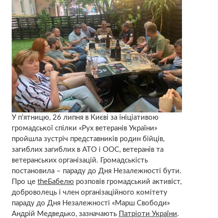
У п’ятницю, 26 липня в Києві за ініціативою
громадської спілки «Рух ветеранів України»
пройшла зустріч представників родин бійців,
загиблих загиблих в АТО і ООС, ветеранів та
ветеранських організацій. Громадськість
постановила – параду до Дня Незалежності бути.
Про це
theБабелю
розповів громадський активіст,
доброволець і член організаційного комітету
параду до Дня Незалежності «Марш Свободи»
Андрій Медведько, зазначають
Патріоти України
.