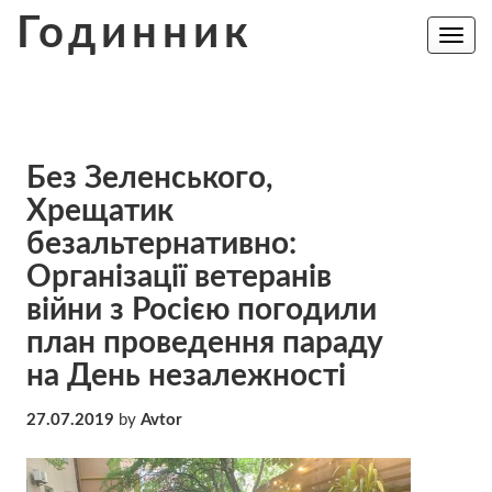
Skip
Годинник
to
Toggle
navig
content
Без Зеленського,
Хрещатик
безальтернативно:
Організації ветеранів
війни з Росією погодили
план проведення параду
на День незалежності
27.07.2019
by
Avtor