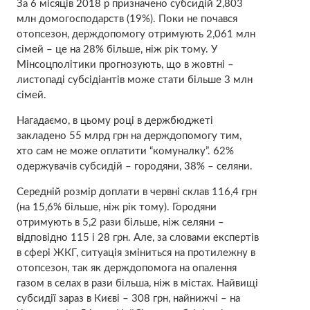
За 6 місяців 2018 р призначено субсидій 2,803
млн домогосподарств (19%). Поки не почався
отопсезон, держдопомогу отримують 2,061 млн
сімей – це на 28% більше, ніж рік тому. У
Мінсоцполітики прогнозують, що в жовтні –
листопаді субсідіантів може стати більше 3 млн
сімей.
Нагадаємо, в цьому році в держбюджеті
закладено 55 млрд грн на держдопомогу тим,
хто сам не може оплатити “комуналку”. 62%
одержувачів субсидій – городяни, 38% – селяни.
Середній розмір доплати в червні склав 116,4 грн
(на 15,6% більше, ніж рік тому). Городяни
отримують в 5,2 рази більше, ніж селяни –
відповідно 115 і 28 грн. Але, за словами експертів
в сфері ЖКГ, ситуація зміниться на протилежну в
отопсезон, так як держдопомога на опалення
газом в селах в рази більша, ніж в містах. Найвищі
субсидії зараз в Києві – 308 грн, найнижчі – на