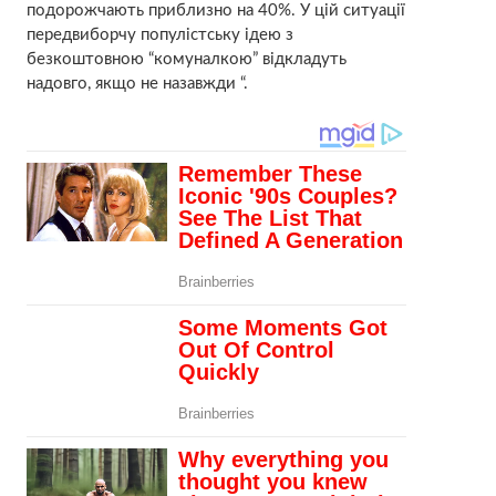
подорожчають приблизно на 40%. У цій ситуації
передвиборчу популістську ідею з
безкоштовною “комуналкою” відкладуть
надовго, якщо не назавжди “.