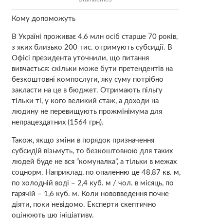
Кому допоможуть
В Україні проживає 4,6 млн осіб старше 70 років,
з яких близько 200 тис. отримують субсидії. В
Офісі президента уточнили, що питання
вивчається: скільки може бути претендентів на
безкоштовні компослуги, яку суму потрібно
закласти на це в бюджет. Отримають пільгу
тільки ті, у кого великий стаж, а доходи на
людину не перевищують прожмінімума для
непрацездатних (1564 грн).
Також, якщо зміни в порядок призначення
субсидій візьмуть, то безкоштовною для таких
людей буде не вся “комуналка”, а тільки в межах
соцнорм. Наприклад, по опаленню це 48,87 кв. м,
по холодній воді – 2,4 куб. м / чол. в місяць, по
гарячій – 1,6 куб. м. Коли нововведення почне
діяти, поки невідомо. Експерти скептично
оцінюють цю ініціативу.