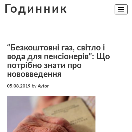
Skip
Годинник
to
Toggle
navig
content
“Безкоштовні газ, світло і
вода для пенсіонерів”: Що
потрібно знати про
нововведення
05.08.2019
by
Avtor