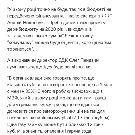
“У цьому році точно не буде, так як в бюджеті не
передбачено фінансування, – каже експерт з ЖКГ
Андрій Никончук. – Треба дочекатися проекту
держбюджету на 2020 рік і, виходячи із
закладених в нього сум на” безкоштовну
“комуналку”, можна буде оцінити , кого ця норма
торкнеться “.
А виконавчий директор ЕДК Олег Пендзин
сумнівається, що ідея буде реалізована:
“В органах влади вже говорять про те, що
кількість субсідіантів виросте з осені ще на 1 млн
сімей (+ 35%). З чого я роблю висновок, що з
МВФ, який в цьому році може дати нам транш
для утримання курсу гривні, що не вдасться
домовитися про заморожування цін на газ для
населення на нинішньому рівні (7,17 грн / куб. м).
Ціна газу взимку може бути близько 12 грн /
куб. м, а значить, опалення і гаряча вода