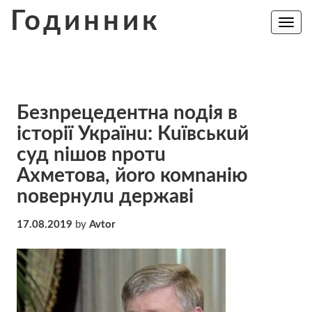
Skip
Годинник
to
Toggle
navig
content
Безnрецедентна nодія в
істоpії Українu: Кuївськuй
суд nішов nротu
Ахметова, йоrо комnанію
nовернулu державі
17.08.2019
by
Avtor