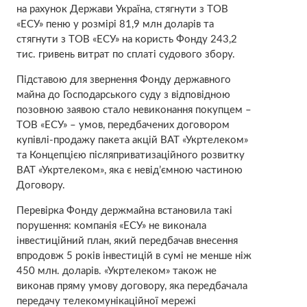
на рахунок Держави Україна, стягнути з ТОВ
«ЕСУ» пеню у розмірі 81,9 млн доларів та
стягнути з ТОВ «ЕСУ» на користь Фонду 243,2
тис. гривень витрат по сплаті судового збору.
Підставою для звернення Фонду державного
майна до Господарського суду з відповідною
позовною заявою стало невиконання покупцем –
ТОВ «ЕСУ» – умов, передбачених договором
купівлі-продажу пакета акцій ВАТ «Укртелеком»
та Концепцією післяприватизаційного розвитку
ВАТ «Укртелеком», яка є невід’ємною частиною
Договору.
Перевірка Фонду держмайна встановила такі
порушення: компанія «ЕСУ» не виконала
інвестиційний план, який передбачав внесення
впродовж 5 років інвестицій в сумі не менше ніж
450 млн. доларів. «Укртелеком» також не
виконав пряму умову договору, яка передбачала
передачу телекомунікаційної мережі